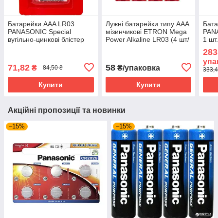
Батарейки AAA LR03
Лужні батарейки типу ААА
Бата
PANASONIC Special
мізинчикові ETRON Mega
PANA
вугільно-цинкові блістер
Power Alkaline LR03 (4 шт/
1 шт
1x4 шт.
плівка)
283
упа
71,82
58
₴
₴/упаковка
84,50 ₴
333,4
Купити
Купити
Акційні пропозиції та новинки
–15%
–15%