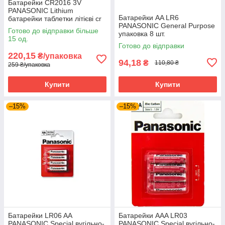
Батарейки CR2016 3V
PANASONIC Lithium
Батарейки AA LR6
батарейки таблетки літієві cr
PANASONIC General Purpose
2016
Готово до відправки більше
упаковка 8 шт.
15 од.
Готово до відправки
220,15
₴/упаковка
94,18
₴
110,80 ₴
259 ₴/упаковка
Купити
Купити
–15%
–15%
Батарейки LR06 AA
Батарейки AAA LR03
PANASONIC Special вугільно-
PANASONIC Special вугільно-