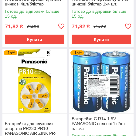
цинкові 4шт/блістер
цинкові блістер 1x4 шт.
Готово до відправки більше
Готово до відправки більше
15 од.
15 од.
71,82
71,82
₴
₴
84,50 ₴
84,50 ₴
Купити
Купити
–15%
–15%
Батарейки C R14 1.5V
Батарейки для слухових
PANASONIC сольові 1х2шт
апаратів PR230 PR10
плівка
PANASONIC AIR ZINK PR-
Готово до відправки більше