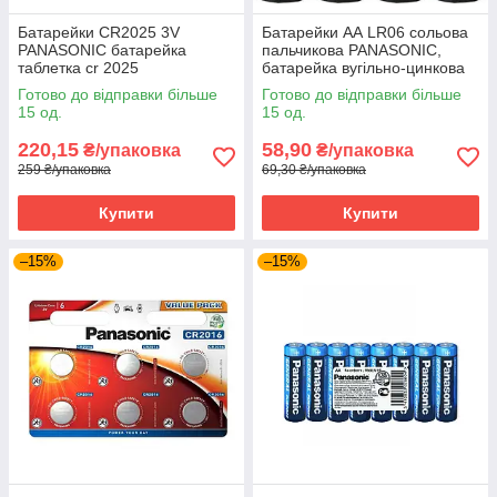
Батарейки CR2025 3V
Батарейки АА LR06 сольова
PANASONIC батарейка
пальчикова PANASONIC,
таблетка cr 2025
батарейка вугільно-цинкова
(4 шт/плівка)
Готово до відправки більше
Готово до відправки більше
15 од.
15 од.
220,15
58,90
₴/упаковка
₴/упаковка
259 ₴/упаковка
69,30 ₴/упаковка
Купити
Купити
–15%
–15%