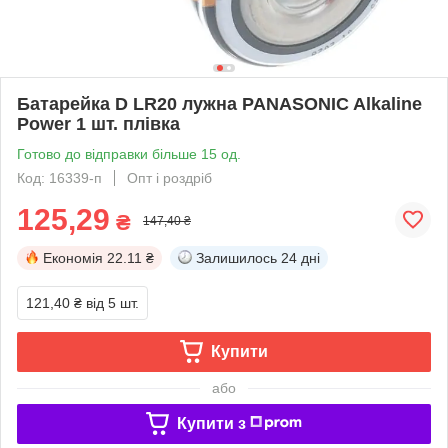
Батарейка D LR20 лужна PANASONIC Alkaline
Power 1 шт. плівка
Готово до відправки більше 15 од.
Код: 16339-п
Опт і роздріб
125,29
₴
147,40 ₴
Економія
22.11 ₴
Залишилось
24 дні
121,40 ₴
від 5 шт.
Купити
або
Купити з