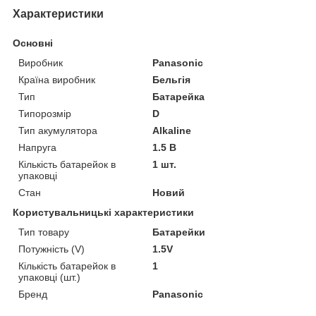
Характеристики
Основні
Виробник
Panasonic
Країна виробник
Бельгія
Тип
Батарейка
Типорозмір
D
Тип акумулятора
Alkaline
Напруга
1.5 В
Кількість батарейок в
1 шт.
упаковці
Стан
Новий
Користувальницькі характеристики
Тип товару
Батарейки
Потужність (V)
1.5V
Кількість батарейок в
1
упаковці (шт.)
Бренд
Panasonic