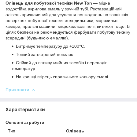
Олівець для побутової техніки New Ton
— міцна
водостійка акрилова емаль у зручній тубі. Реставраційний
олівець призначений для усунення пошкоджень на зовнішніх
поверхнях побутової техніки: холодильники, морозильні
камери, пральні машини, мікрохвильові печі, витяжки тощо. В
цілях безпеки не рекомендується фарбувати побутову техніку
всередині (будь-якою емаллю).
Витримує температуру до +100°С.
Тонкий загострений пензлик.
Стійкий до впливу мийних засобів і перепадів
температур.
На кришці взірець справжнього кольору емалі.
Приховати
Характеристики
Основні атрибути
Тип
Олівець