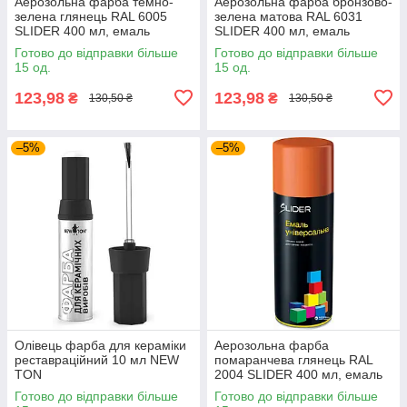
Аерозольна фарба темно-
Аерозольна фарба бронзово-
зелена глянець RAL 6005
зелена матова RAL 6031
SLIDER 400 мл, емаль
SLIDER 400 мл, емаль
фарба у балончику темно-
фарба у балончику
Готово до відправки більше
Готово до відправки більше
зелена
15 од.
15 од.
123,98
123,98
₴
₴
130,50 ₴
130,50 ₴
–5%
–5%
Олівець фарба для кераміки
Аерозольна фарба
реставраційний 10 мл NEW
помаранчева глянець RAL
TON
2004 SLIDER 400 мл, емаль
фарба у балончику
Готово до відправки більше
Готово до відправки більше
помаранчева