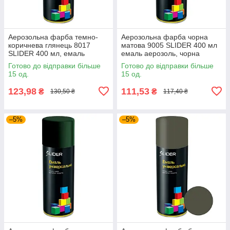
Аерозольна фарба темно-
Аерозольна фарба чорна
коричнева глянець 8017
матова 9005 SLIDER 400 мл
SLIDER 400 мл, емаль
емаль аерозоль, чорна
фарба у балончику темно-
фарба у балончику
Готово до відправки більше
Готово до відправки більше
коричнева
15 од.
15 од.
123,98
111,53
₴
₴
130,50 ₴
117,40 ₴
–5%
–5%