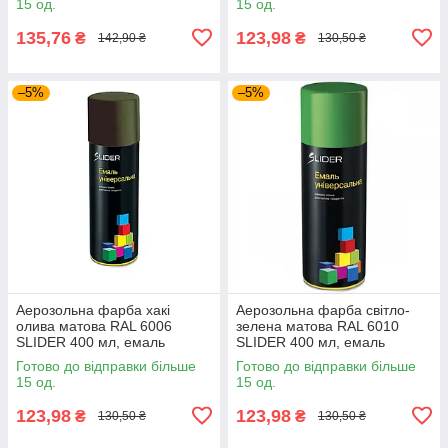
15 од.
15 од.
135,76
123,98
₴
₴
142,90 ₴
130,50 ₴
–5%
–5%
Аерозольна фарба хакі
Аерозольна фарба світло-
олива матова RAL 6006
зелена матова RAL 6010
SLIDER 400 мл, емаль
SLIDER 400 мл, емаль
фарба у балончику хакі
фарба у балончику світло
Готово до відправки більше
Готово до відправки більше
зелена
15 од.
15 од.
123,98
123,98
₴
₴
130,50 ₴
130,50 ₴