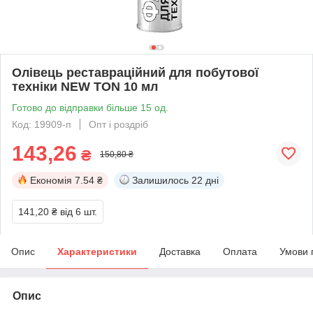
Олівець реставраційний для побутової
техніки NEW TON 10 мл
Готово до відправки більше 15 од.
Код: 19909-п
Опт і роздріб
143,26
₴
150,80 ₴
Економія
7.54 ₴
Залишилось
22 дні
141,20 ₴
від 6 шт.
Опис
Характеристики
Доставка
Оплата
Умови 
Опис