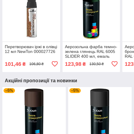
Перетворювач іржі в олівці
Аерозольна фарба темно-
Аер
12 мл NewTon 000027726
зелена глянець RAL 6005
брон
SLIDER 400 мл, емаль
RAL 
фарба у балончику темно-
емал
101,46
123,98
123
₴
₴
106,80 ₴
130,50 ₴
зелена
Акційні пропозиції та новинки
–5%
–5%