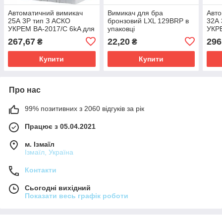
Автоматичний вимикач
Вимикач для бра
Авто
25А 3Р тип З АСКО
бронзовий LXL 129BRP в
32А 
УКРЕМ ВА-2017/С 6kA для
упаковці
УКРЕ
дому та офісу автомат
дому
267,67
22,20
296
₴
₴
триполюсний
три
Купити
Купити
Про нас
99% позитивних з 2060 відгуків за рік
Працює з 05.04.2021
м. Ізмаїл
Ізмаїл, Україна
Контакти
Сьогодні вихідний
Показати весь графік роботи