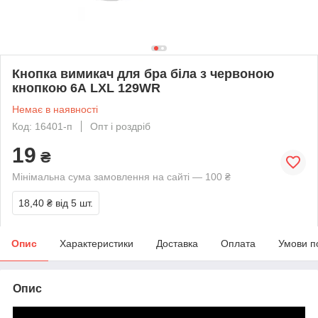
Кнопка вимикач для бра біла з червоною
кнопкою 6А LXL 129WR
Немає в наявності
Код: 16401-п
Опт і роздріб
19
₴
Мінімальна сума замовлення на сайті — 100 ₴
18,40 ₴
від 5 шт.
Опис
Характеристики
Доставка
Оплата
Умови п
Опис