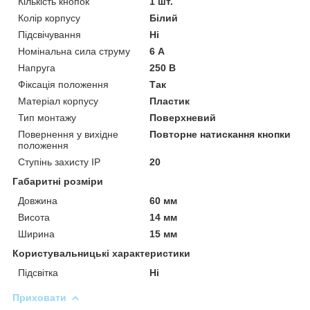
Кількість кнопок
1 шт.
Колір корпусу
Білий
Підсвічування
Ні
Номінальна сила струму
6 А
Напруга
250 В
Фіксація положення
Так
Матеріал корпусу
Пластик
Тип монтажу
Поверхневий
Повернення у вихідне
Повторне натискання кнопки
положення
Ступінь захисту IP
20
Габаритні розміри
Довжина
60 мм
Висота
14 мм
Ширина
15 мм
Користувальницькі характеристики
Підсвітка
Ні
Приховати