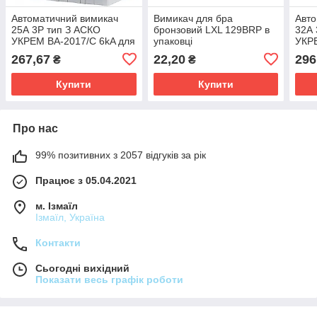
Автоматичний вимикач
Вимикач для бра
Авто
25А 3Р тип З АСКО
бронзовий LXL 129BRP в
32А 
УКРЕМ ВА-2017/С 6kA для
упаковці
УКРЕ
дому та офісу автомат
дому
267,67
22,20
296
₴
₴
триполюсний
три
Купити
Купити
Про нас
99% позитивних з 2057 відгуків за рік
Працює з 05.04.2021
м. Ізмаїл
Ізмаїл, Україна
Контакти
Сьогодні вихідний
Показати весь графік роботи