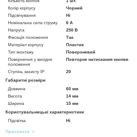
Кількість кнопок
1 шт.
Колір корпусу
Чорний
Підсвічування
Ні
Номінальна сила струму
6 А
Напруга
250 В
Фіксація положення
Так
Матеріал корпусу
Пластик
Тип монтажу
Поверхневий
Повернення у вихідне
Повторне натискання кнопки
положення
Ступінь захисту IP
20
Габаритні розміри
Довжина
60 мм
Висота
14 мм
Ширина
15 мм
Користувальницькі характеристики
Підсвітка
Ні
Приховати