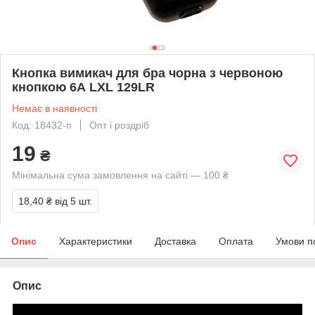
Кнопка вимикач для бра чорна з червоною
кнопкою 6А LXL 129LR
Немає в наявності
Код: 18432-п
Опт і роздріб
19
₴
Мінімальна сума замовлення на сайті — 100 ₴
18,40 ₴
від 5 шт.
Опис
Характеристики
Доставка
Оплата
Умови п
Опис