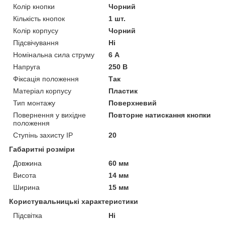
Колір кнопки
Чорний
Кількість кнопок
1 шт.
Колір корпусу
Чорний
Підсвічування
Ні
Номінальна сила струму
6 А
Напруга
250 В
Фіксація положення
Так
Матеріал корпусу
Пластик
Тип монтажу
Поверхневий
Повернення у вихідне
Повторне натискання кнопки
положення
Ступінь захисту IP
20
Габаритні розміри
Довжина
60 мм
Висота
14 мм
Ширина
15 мм
Користувальницькі характеристики
Підсвітка
Ні