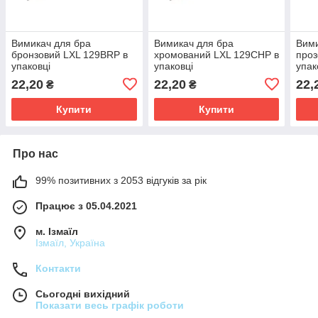
Вимикач для бра
Вимикач для бра
Вими
бронзовий LXL 129BRP в
хромований LXL 129CHP в
проз
упаковці
упаковці
упак
22,20
22,20
22,
₴
₴
Купити
Купити
Про нас
99% позитивних з 2053 відгуків за рік
Працює з 05.04.2021
м. Ізмаїл
Ізмаїл, Україна
Контакти
Сьогодні вихідний
Показати весь графік роботи