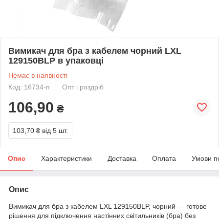
Вимикач для бра з кабелем чорний LXL
129150BLP в упаковці
Немає в наявності
Код: 16734-п
Опт і роздріб
106,90
₴
103,70 ₴
від 5 шт.
Опис
Характеристики
Доставка
Оплата
Умови п
Опис
Вимикач для бра з кабелем LXL 129150BLP, чорний — готове
рішення для підключення настінних світильників (бра) без