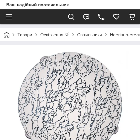
Ваш надійний постачальник
Товари
Освітлення 💡
Світильники
Настінно-стель