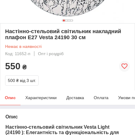
Настінно-стельовий світильник накладний
плафон Е27 Vesta 24190 30 см
Немає в наявності
Код: 11652-п
Опт і роздріб
550
₴
500 ₴
від 3 шт.
Опис
Характеристики
Доставка
Оплата
Умови п
Опис
Настінно-стельовий світильник Vesta Light
(
24190
): Елегантність та функціональність для