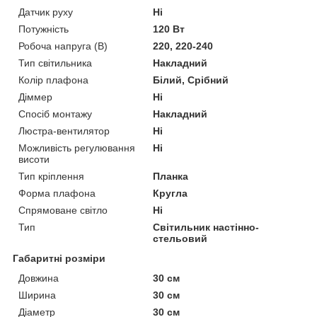
Датчик руху
Ні
Потужність
120 Вт
Робоча напруга (В)
220, 220-240
Тип світильника
Накладний
Колір плафона
Білий, Срібний
Діммер
Ні
Спосіб монтажу
Накладний
Люстра-вентилятор
Ні
Можливість регулювання
Ні
висоти
Тип кріплення
Планка
Форма плафона
Кругла
Спрямоване світло
Ні
Тип
Світильник настінно-
стельовий
Габаритні розміри
Довжина
30 см
Ширина
30 см
Діаметр
30 см