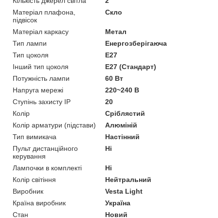
Кількість джерел світла
2
Матеріал плафона,
Скло
підвісок
Матеріал каркасу
Метал
Тип лампи
Енергозберігаюча
Тип цоколя
E27
Інший тип цоколя
E27 (Стандарт)
Потужність лампи
60 Вт
Напруга мережі
220~240 В
Ступінь захисту IP
20
Колір
Сріблястий
Колір арматури (підстави)
Алюміній
Тип вимикача
Настінний
Пульт дистанційного
Ні
керування
Лампочки в комплекті
Ні
Колір світіння
Нейтральний
Виробник
Vesta Light
Країна виробник
Україна
Стан
Новий