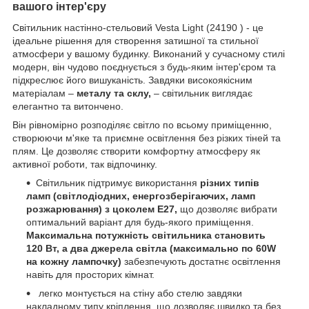
вашого інтер'єру
Світильник настінно-стельовий Vesta Light (24190 ) - це
ідеальне рішення для створення затишної та стильної
атмосфери у вашому будинку. Виконаний у сучасному стилі
модерн, він чудово поєднується з будь-яким інтер'єром та
підкреслює його вишуканість. Завдяки високоякісним
матеріалам –
металу та склу,
– світильник виглядає
елегантно та витончено.
Він рівномірно розподіляє світло по всьому приміщенню,
створюючи м'яке та приємне освітлення без різких тіней та
плям. Це дозволяє створити комфортну атмосферу як
активної роботи, так відпочинку.
Світильник підтримує використання
різних типів
ламп (світлодіодних, енергозберігаючих, ламп
розжарювання) з цоколем E27,
що дозволяє вибрати
оптимальний варіант для будь-якого приміщення.
Максимальна потужність світильника становить
120 Вт, а два джерела світла (максимально по 60W
на кожну лампочку)
забезпечують достатнє освітлення
навіть для просторих кімнат.
легко монтується на стіну або стелю завдяки
накладному типу кріплення, що дозволяє швидко та без