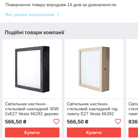
Повернення товару впродовж 14 днів за домовленістю
Всі умови повернення
Подібні товари компанії
Світильник настінно-
Світильник настінно-
Світ
стельовий накладний 30W
стельовий накладний під
стел
2хЕ27 Vesta 66282 дерево
лампу Е27 Vesta 66282
ламп
темне
натуральне дерево світле
нату
566,50
566,50
836
₴
₴
Купити
Купити