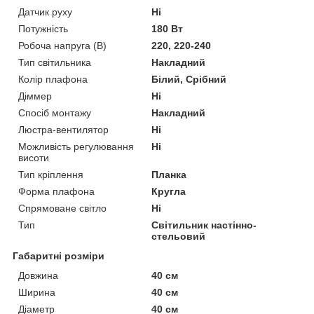
Датчик руху
Ні
Потужність
180 Вт
Робоча напруга (В)
220, 220-240
Тип світильника
Накладний
Колір плафона
Білий, Срібний
Діммер
Ні
Спосіб монтажу
Накладний
Люстра-вентилятор
Ні
Можливість регулювання
Ні
висоти
Тип кріплення
Планка
Форма плафона
Кругла
Спрямоване світло
Ні
Тип
Світильник настінно-
стельовий
Габаритні розміри
Довжина
40 см
Ширина
40 см
Діаметр
40 см