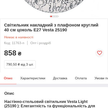
Світильник накладний з плафоном круглий
40 см цоколь Е27 Vesta 25190
Немає в наявності
Код: 11763-п
Опт і роздріб
858
₴
790,50 ₴
від 3 шт.
Опис
Характеристики
Доставка
Оплата
Умови п
Опис
Настінно-стельовий світильник Vesta Light
(
25190
): Елегантність та функціональність для