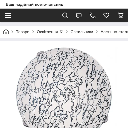
Ваш надійний постачальник
Товари
Освітлення 💡
Світильники
Настінно-стель