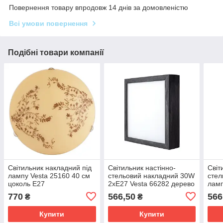
Повернення товару впродовж 14 днів за домовленістю
Всі умови повернення
Подібні товари компанії
Світильник накладний під
Світильник настінно-
Світ
лампу Vesta 25160 40 см
стельовий накладний 30W
стел
цоколь Е27
2хЕ27 Vesta 66282 дерево
ламп
темне
нату
770
566,50
566
₴
₴
Купити
Купити