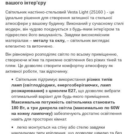
вашого інтер'єру
Світильник настінно-стельовий Vesta Light (25160 ) - це
ідеальне рішення для створення затишної та стильної
атмосфери у вашому будинку. Виконаний у сучасному стилі
модерн, він чудово поєднується з будь-яким інтер'єром та
підкреслює його вишуканість. Завдяки високоякісним
матеріалам –
металу та склу,
– світильник виглядає
елегантно та витончено.
Він рівномірно розподіляє світло по всьому приміщенню,
створюючи м'яке та приємне освітлення без різких тіней та
плям. Це дозволяє створити комфортну атмосферу як
активної роботи, так відпочинку.
Світильник підтримує використання
різних типів
ламп (світлодіодних, енергозберігаючих, ламп
розжарювання) з цоколем E27,
що дозволяє вибрати
оптимальний варіант для будь-якого приміщення.
Максимальна потужність світильника становить
180 Вт, а три джерела світла (максимально по 60W
на кожну лампочку)
забезпечують достатнє освітлення
навіть для просторих кімнат.
легко монтується на стіну або стелю завдяки
накладному типу кріплення, що дозволяє швидко та без