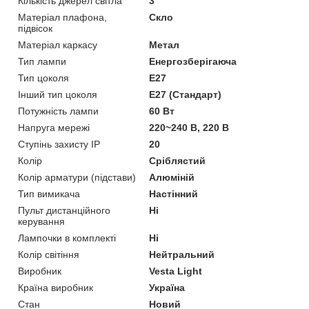
Кількість джерел світла
3
Матеріал плафона,
Скло
підвісок
Матеріал каркасу
Метал
Тип лампи
Енергозберігаюча
Тип цоколя
E27
Інший тип цоколя
E27 (Стандарт)
Потужність лампи
60 Вт
Напруга мережі
220~240 В, 220 В
Ступінь захисту IP
20
Колір
Сріблястий
Колір арматури (підстави)
Алюміній
Тип вимикача
Настінний
Пульт дистанційного
Ні
керування
Лампочки в комплекті
Ні
Колір світіння
Нейтральний
Виробник
Vesta Light
Країна виробник
Україна
Стан
Новий