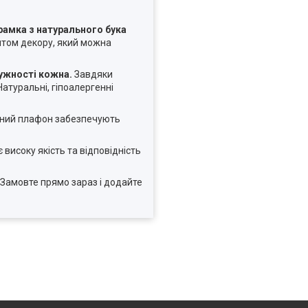
рамка з натурального бука
нтом декору, який можна
ужності кожна.
Завдяки
Натуральні, гіпоалергенні
ляний плафон забезпечують
 високу якість та відповідність
 Замовте прямо зараз і додайте