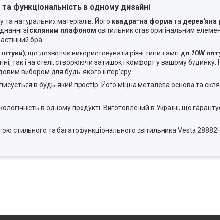
 та функціональність в одному дизайні
у та натуральних матеріалів. Його
квадратна форма
та
дерев'яна 
днанні зі
скляним плафоном
світильник стає оригінальним елеме
астінний бра.
 штуки)
, що дозволяє використовувати різні типи ламп
до 20W пот
ні, так і на стелі, створюючи затишок і комфорт у вашому будинку. 
довим вибором для будь-якого інтер'єру.
писується в будь-який простір. Його міцна металева основа та ск
екологічність в одному продукті. Виготовлений в Україні, що гарантує
гою стильного та багатофункціонального світильника Vesta 28882!