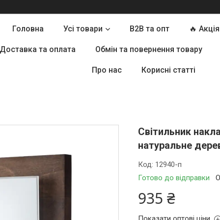
Головна
Усі товари
B2B та опт
🔥 Акція
Доставка та оплата
Обмін та повернення товару
Про нас
Корисні статті
Світильник накла
натуральне дере
Код:
12940-п
Готово до відправки
О
935 ₴
Показати оптові ціни