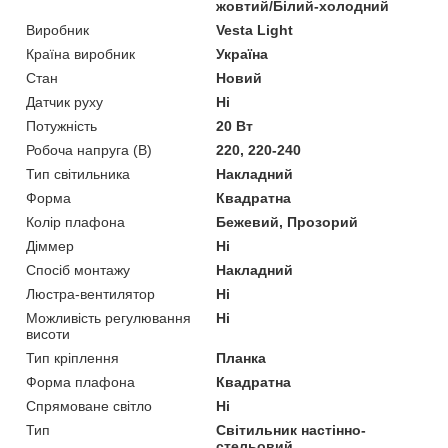
жовтий/Білий-холодний
Виробник
Vesta Light
Країна виробник
Україна
Стан
Новий
Датчик руху
Ні
Потужність
20 Вт
Робоча напруга (В)
220, 220-240
Тип світильника
Накладний
Форма
Квадратна
Колір плафона
Бежевий, Прозорий
Діммер
Ні
Спосіб монтажу
Накладний
Люстра-вентилятор
Ні
Можливість регулювання
Ні
висоти
Тип кріплення
Планка
Форма плафона
Квадратна
Спрямоване світло
Ні
Тип
Світильник настінно-
стельовий