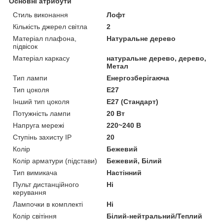
Основні атрибути
Стиль виконання
Лофт
Кількість джерел світла
2
Матеріал плафона,
Натуральне дерево
підвісок
Матеріал каркасу
натуральне дерево, дерево,
Метал
Тип лампи
Енергозберігаюча
Тип цоколя
E27
Інший тип цоколя
E27 (Стандарт)
Потужність лампи
20 Вт
Напруга мережі
220~240 В
Ступінь захисту IP
20
Колір
Бежевий
Колір арматури (підстави)
Бежевий, Білий
Тип вимикача
Настінний
Пульт дистанційного
Ні
керування
Лампочки в комплекті
Ні
Колір світіння
Білий-нейтральний/Теплий