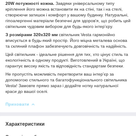
20W потужності кожна.
Завдяки універсальному типу
кріплення його можна встановити як на стіні, так і на стелі,
створюючи затишок і комфорт у вашому будинку. Натуральні,
гіпоалергенні матеріали безпечні для здоров'я, що робить цей
світильник чудовим вибором для будь-якого інтер'єру.
З розмірами 320x320 мм
світильник Vesta гармонійно
вписується в будь-який простір. Його міцна металева основа
та скляний плафон забезпечують довговічність та надійність.
Цей світильник - ідеальне рішення для тих, хто цінує стиль та
екологічність в одному продукті. Виготовлений в Україні, що
гарантує високу якість та відповідність стандартам безпеки.
Не пропустіть можливість перетворити ваш інтер'єр за
допомогою стильного та багатофункціонального світильника
Vesta! Замовте прямо зараз і додайте нотку натуральної
краси до вашої оселі.
Приховати
Характеристики