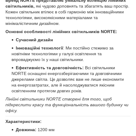
Бренд NORTE представляє унікальну колекцію лінійних
світильників,
які чудово доповнять та збагатять ваш простір.
Кожен світильник втілює в собі гармонію між інноваційними
технологіями, високоякісними матеріалами та
мінімалістичним дизайном.
Основні особливості лінійних світильників NORTE:
Сучасний дизайн
Інноваційні технології
: Ми постійно стежимо за
новітніми технологіями у галузі освітлення та
впроваджуємо їх у наші світильники.
Ефективність та довговічність:
Всі світильники
NORTE оснащені енергозберігаючими та довговічними
джерелами світла. Це дозволяє вам не лише економити
на енергозатратах, але й насолоджуватися якісним
освітленням протягом довгих років.
Лінійні світильники NORTE створені для того, щоб
підкреслити красу та функціональність вашого будинку чи
офісу.
Характеристики:
Довжина:
1200 мм