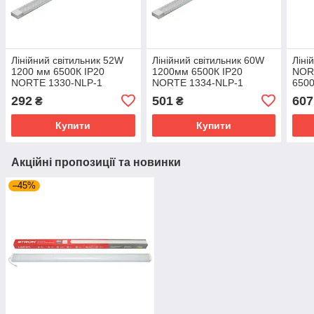
Лінійний світильник 52W
Лінійний світильник 60W
Ліні
1200 мм 6500К ІР20
1200мм 6500К ІР20
NOR
NORTE 1330-NLP-1
NORTE 1334-NLP-1
6500
292
501
607
₴
₴
Купити
Купити
Акційні пропозиції та новинки
–45%