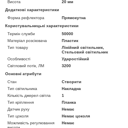
Висота
20 мм
Додаткові характеристики
Форма рефлектора
Прямокутна
Користувальницькі характеристики
Термін служби
50000
Матеріал розсіювача
Пластик
Тип товару
Лінійний світильник,
Стельовий світильник
Особливості
Ударостійкий
Світловий потік, ЛМ
3200
Основні атрибути
Стан
Створити
Тип світильника
Накладна
Кількість джерел світла
1
Тип кріплення
Планка
Датчик руху
Немає
Тип цоколя
Немає цоколя
Можливість регулювання
Немає
висоти