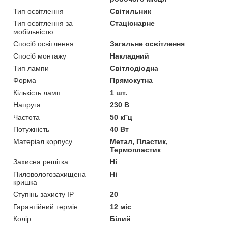
Тип освітлення
Світильник
Тип освітлення за
Стаціонарне
мобільністю
Спосіб освітлення
Загальне освітлення
Спосіб монтажу
Накладний
Тип лампи
Світлодіодна
Форма
Прямокутна
Кількість ламп
1 шт.
Напруга
230 В
Частота
50 кГц
Потужність
40 Вт
Матеріал корпусу
Метал, Пластик,
Термопластик
Захисна решітка
Ні
Пиловологозахищена
Ні
кришка
Ступінь захисту IP
20
Гарантійний термін
12 міс
Колір
Білий