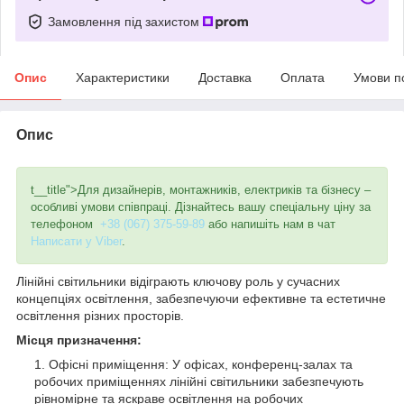
Замовлення під захистом
Опис
Характеристики
Доставка
Оплата
Умови п
Опис
t__title">
Для дизайнерів, монтажників, електриків та бізнесу –
особливі умови співпраці. Дізнайтесь вашу спеціальну ціну за
телефоном
+38 (067) 375-59-89
або напишіть нам в чат
Написати у Viber
.
Лінійні світильники відіграють ключову роль у сучасних
концепціях освітлення, забезпечуючи ефективне та естетичне
освітлення різних просторів.
Місця призначення:
Офісні приміщення: У офісах, конференц-залах та
робочих приміщеннях лінійні світильники забезпечують
рівномірне та яскраве освітлення на робочих