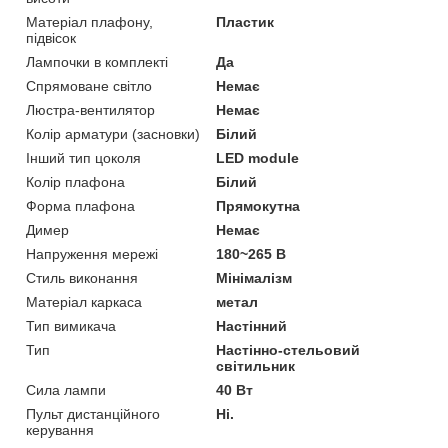
Матеріал плафону,
Пластик
підвісок
Лампочки в комплекті
Да
Спрямоване світло
Немає
Люстра-вентилятор
Немає
Колір арматури (засновки)
Білий
Інший тип цоколя
LED module
Колір плафона
Білий
Форма плафона
Прямокутна
Димер
Немає
Напруження мережі
180~265 В
Стиль виконання
Мінімалізм
Матеріал каркаса
метал
Тип вимикача
Настінний
Тип
Настінно-стельовий
світильник
Сила лампи
40 Вт
Пульт дистанційного
Ні.
керування