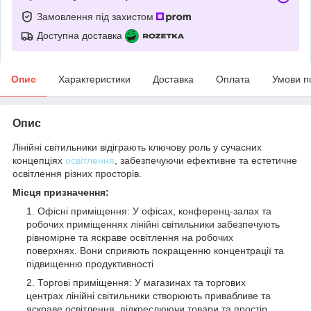
Замовлення під захистом
Доступна доставка
Опис
Характеристики
Доставка
Оплата
Умови п
Опис
Лінійні світильники відіграють ключову роль у сучасних
концепціях
освітлення
, забезпечуючи ефективне та естетичне
освітлення різних просторів.
Місця призначення:
Офісні приміщення: У офісах, конференц-залах та
робочих приміщеннях лінійні світильники забезпечують
рівномірне та яскраве освітлення на робочих
поверхнях. Вони сприяють покращенню концентрації та
підвищенню продуктивності
Торгові приміщення: У магазинах та торгових
центрах лінійні світильники створюють привабливе та
яскраве освітлення, підкреслюючи товари та простір.