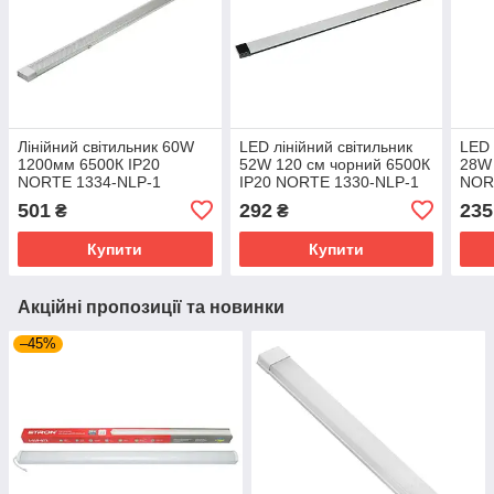
Лінійний світильник 60W
LED лінійний світильник
LED 
1200мм 6500К ІР20
52W 120 см чорний 6500К
28W 
NORTE 1334-NLP-1
ІР20 NORTE 1330-NLP-1
NOR
лінійний світильник 1200
ліні
501
292
235
₴
₴
мм
Купити
Купити
Акційні пропозиції та новинки
–45%