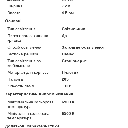
Ширина
7 см
Висота
4.5 см
Основні
Тип освітлення
Світильник
Пиловологозахищена
Да
кришка
Спосіб освітлення
Загальне освітлення
Захисна решітка
Немає
Тип освітлення за
Стаціонарне
мобільністю
Матеріал для корпусу
Пластик
Напруга
265
Кількість ламп
1 шт.
Характеристики випромінювання
Максимальна кольорова
6500 К
температура
Мінімальна кольорова
6500 К
температура
Додаткові характеристики