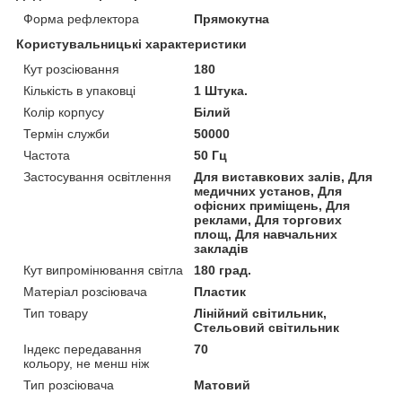
Форма рефлектора
Прямокутна
Користувальницькі характеристики
Кут розсіювання
180
Кількість в упаковці
1 Штука.
Колір корпусу
Білий
Термін служби
50000
Частота
50 Гц
Застосування освітлення
Для виставкових залів, Для
медичних установ, Для
офісних приміщень, Для
реклами, Для торгових
площ, Для навчальних
закладів
Кут випромінювання світла
180 град.
Матеріал розсіювача
Пластик
Тип товару
Лінійний світильник,
Стельовий світильник
Індекс передавання
70
кольору, не менш ніж
Тип розсіювача
Матовий