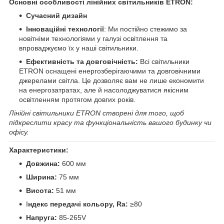
Основні особливості лінійних світильників ETRON:
Сучасний дизайн
Інноваційні технології
: Ми постійно стежимо за
новітніми технологіями у галузі освітлення та
впроваджуємо їх у наші світильники.
Ефективність та довговічність:
Всі світильники
ETRON оснащені енергозберігаючими та довговічними
джерелами світла. Це дозволяє вам не лише економити
на енергозатратах, але й насолоджуватися якісним
освітленням протягом довгих років.
Лінійні світильники ETRON створені для того, щоб
підкреслити красу та функціональність вашого будинку чи
офісу.
Характеристики:
Довжина:
600 мм
Ширина:
75 мм
Висота:
51 мм
І
ндекс передачі кольору, Ra:
≥80
Напруга:
85-265V