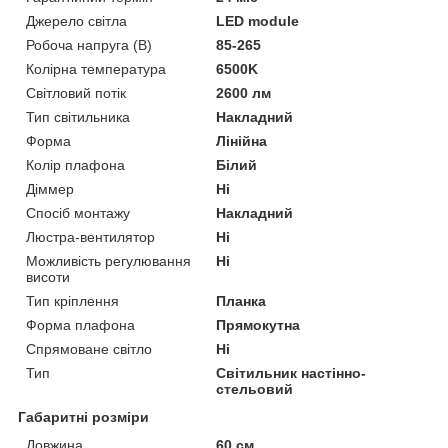
Джерело світла
LED module
Робоча напруга (В)
85-265
Колірна температура
6500K
Світловий потік
2600 лм
Тип світильника
Накладний
Форма
Лінійна
Колір плафона
Білий
Діммер
Ні
Спосіб монтажу
Накладний
Люстра-вентилятор
Ні
Можливість регулювання
Ні
висоти
Тип кріплення
Планка
Форма плафона
Прямокутна
Спрямоване світло
Ні
Тип
Світильник настінно-
стельовий
Габаритні розміри
Довжина
60 см