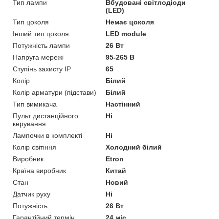
Тип лампи
Вбудовані світлодіоди
(LED)
Тип цоколя
Немає цоколя
Інший тип цоколя
LED module
Потужність лампи
26 Вт
Напруга мережі
95-265 В
Ступінь захисту IP
65
Колір
Білий
Колір арматури (підстави)
Білий
Тип вимикача
Настінний
Пульт дистанційного
Ні
керування
Лампочки в комплекті
Ні
Колір світіння
Холодний білий
Виробник
Etron
Країна виробник
Китай
Стан
Новий
Датчик руху
Ні
Потужність
26 Вт
Гарантійний термін
24 міс