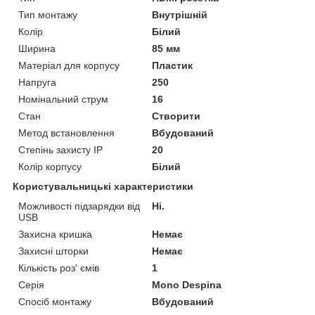
Тип монтажу
Внутрішній
Колір
Білий
Ширина
85 мм
Матеріал для корпусу
Пластик
Напруга
250
Номінальний струм
16
Стан
Створити
Метод встановлення
Вбудований
Степінь захисту IP
20
Колір корпусу
Білий
Користувальницькі характеристики
Можливості підзарядки від
Ні.
USB
Захисна кришка
Немає
Захисні шторки
Немає
Кількість роз' ємів
1
Серія
Mono Despina
Спосіб монтажу
Вбудований