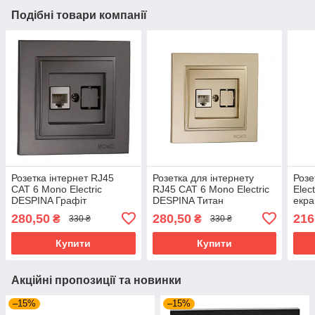
Подібні товари компанії
Розетка інтернет RJ45
Розетка для інтернету
Розе
CAT 6 Mono Electric
RJ45 CAT 6 Mono Electric
Elec
DESPINA Графіт
DESPINA Титан
екра
280,50
280,50
216
₴
₴
330 ₴
330 ₴
Купити
Купити
Акційні пропозиції та новинки
–15%
–15%