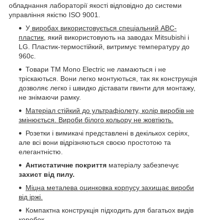
обладнання лабораторії якості відповідно до системи
управління якістю ISO 9001.
У
виробах використовується спеціальний АВС-
пластик,
який використовують на заводах Mitsubishi і
LG. Пластик-термостійкий, витримує температуру до
960с.
Товари ТМ Mono Electric не ламаються і не
тріскаються. Вони легко монтуються, так як конструкція
дозволяє легко і швидко діставати гвинти для монтажу,
не знімаючи рамку.
Матеріал стійкий до ультрафіолету, колір виробів не
змінюється. Вироби білого кольору не жовтіють.
Розетки і вимикачі представлені в декількох серіях,
але всі вони відрізняються своєю простотою та
елегантністю.
Антистатичне покриття
матеріалу забезпечує
захист від пилу.
Міцна металева оцинковка корпусу захищає вироби
від іржі.
Компактна конструкція підходить для багатьох видів
коробок.