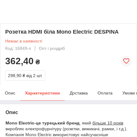
Розетка HDMI біла Mono Electric DESPINA
Немає в наявності
Код: 16849-п
Опт і роздріб
362,40
₴
298,90 ₴
від 2 шт.
Опис
Характеристики
Доставка
Оплата
Умови 
Опис
Mono Electric-це турецький бренд
, який
більше 10 років
виробляє електрофурнітуру (розетки, вимикачі, рамки, і т.д.).
Компанія Mono Electric використовує найсучасніше