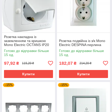
Розетка накладна із
заземленням та кришкою
Розетка подвійна із з/к Mono
Mono Electric OCTANS IP20
Electric DESPINA перлина
біла
Готово до відправки більше
Готово до відправки більше
15 од.
15 од.
97,92
182,07
₴
₴
115,20 ₴
214,20 ₴
Купити
Купити
–15%
–15%