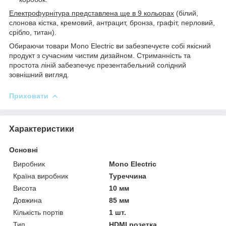
Електрофурнітура представлена ще в 9 кольорах
(білий,
слонова кістка, кремовий, антрацит, бронза, графіт, перловий,
срібло, титан).
Обираючи товари Mono Electric ви забезпечуєте собі якісний
продукт з сучасним чистим дизайном. Стриманність та
простота ліній забезпечує презентабельний солідний
зовнішний вигляд.
Приховати
Характеристики
Основні
Виробник
Mono Electric
Країна виробник
Туреччина
Висота
10 мм
Довжина
85 мм
Кількість портів
1 шт.
Тип
HDMI розетка