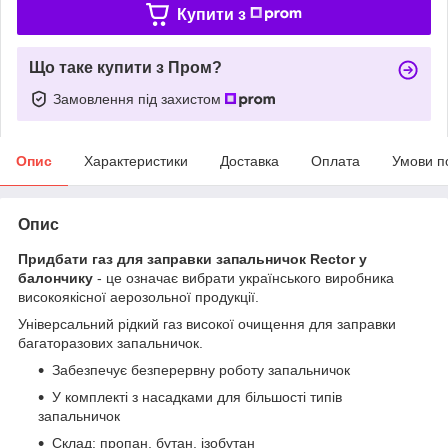
Купити з
Що таке купити з Пром?
Замовлення під захистом
Опис
Характеристики
Доставка
Оплата
Умови п
Опис
Придбати газ для заправки запальничок Rector у
балончику
- це означає вибрати українського виробника
високоякісної аерозольної продукції.
Універсальний рідкий газ високої очищення для заправки
багаторазових запальничок.
Забезпечує безперервну роботу запальничок
У комплекті з насадками для більшості типів
запальничок
Склад: пропан, бутан, ізобутан