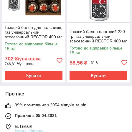
Газовий балон для пальників,
Газовий балон цанговий 220
газ універсальний
гр, газ універсальний
всесезонний RECTOR 400 мл
всесезонний RECTOR 400 мл
УПАКОВКА (12 шт/ящик)
Готово до відправки більше
(12 шт/ящик)
Готово до відправки більше
15 од.
15 од.
702
₴/упаковка
58,56
₴
61 ₴
746,81 ₴/упаковка
Купити
Купити
Про нас
99% позитивних з 2054 відгуків за рік
Працює з 05.04.2021
м. Ізмаїл
Ізмаїл, Україна