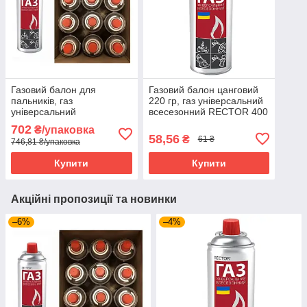
Газовий балон для
Газовий балон цанговий
пальників, газ
220 гр, газ універсальний
універсальний
всесезонний RECTOR 400
всесезонний RECTOR 400
мл (12 шт/ящик)
702
₴/упаковка
мл УПАКОВКА (12 шт/
58,56
₴
61 ₴
746,81 ₴/упаковка
ящик)
Купити
Купити
Акційні пропозиції та новинки
–6%
–4%