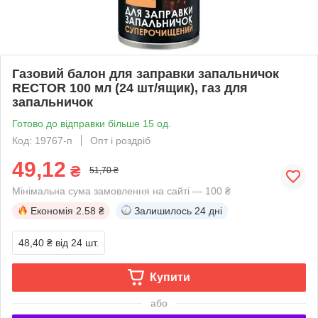
Газовий балон для заправки запальничок
RECTOR 100 мл (24 шт/ящик), газ для
запальничок
Готово до відправки більше 15 од.
Код: 19767-п
Опт і роздріб
49,12
₴
51,70 ₴
Мінімальна сума замовлення на сайті — 100 ₴
Економія
2.58 ₴
Залишилось
24 дні
48,40 ₴
від 24 шт.
Купити
або