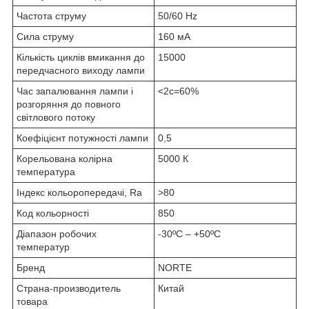
Частота струму
50/60 Hz
Сила струму
160 мА
Кількість циклів вмикання до
15000
передчасного виходу лампи
Час запалювання лампи і
<2c=60%
розгоряння до повного
світлового потоку
Коефіцієнт потужності лампи
0,5
Корельована колірна
5000 К
температура
Індекс кольоропередачі, Ra
>80
Код кольорності
850
Діапазон робочих
-30ºC – +50ºC
температур
Бренд
NORTE
Страна-производитель
Китай
товара