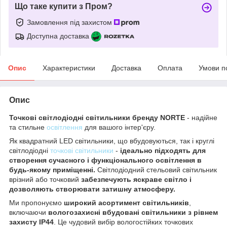
Що таке купити з Пром?
Замовлення під захистом
Доступна доставка
Опис
Характеристики
Доставка
Оплата
Умови п
Опис
Точкові світлодіодні світильники бренду NORTE
- надійне
та стильне
освітлення
для вашого інтер'єру.
Як квадратний LED світильники, що вбудовуються, так і круглі
світлодіодні
точкові світильники
-
ідеально підходять для
створення сучасного і функціонального освітлення в
будь-якому приміщенні.
Світлодіодний стельовий світильник
врізний або точковий
забезпечують яскраве світло і
дозволяють створювати затишну атмосферу.
Ми пропонуємо
широкий асортимент світильників
,
включаючи
вологозахисні вбудовані світильники з рівнем
захисту ІР44
. Це чудовий вибір вологостійких точкових