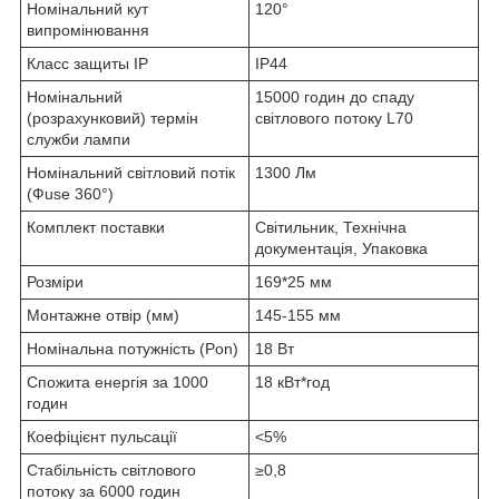
Номінальний кут
120°
випромінювання
Класс защиты IP
ІР44
Номінальний
15000 годин до спаду
(розрахунковий) термін
світлового потоку L70
служби лампи
Номінальний світловий потік
1300 Лм
(Фuse 360°)
Комплект поставки
Світильник, Технічна
документація, Упаковка
Розміри
169*25 мм
Монтажне отвір (мм)
145-155 мм
Номінальна потужність (Pon)
18 Вт
Спожита енергія за 1000
18 кВт*год
годин
Коефіцієнт пульсації
<5%
Стабільність світлового
≥0,8
потоку за 6000 годин