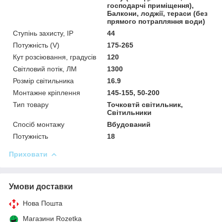
господарчі приміщення),
Балкони, лоджії, тераси (без
прямого потрапляння води)
Ступінь захисту, IP
44
Потужність (V)
175-265
Кут розсіювання, градусів
120
Світловий потік, ЛМ
1300
Розмір світильника
16.9
Монтажне кріплення
145-155, 50-200
Тип товару
Точковтй світильник,
Світильники
Спосіб монтажу
Вбудований
Потужність
18
Приховати
Умови доставки
Нова Пошта
Магазини Rozetka