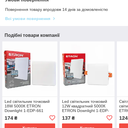
Повернення товару впродовж 14 днів за домовленістю
Всі умови повернення
Подібні товари компанії
Led світильник точковий
Led світильник точковий
Світ
18W 5000К ETRON
12W квадратний 5000К
світ
Downlight 1-EDP-661
ETRON Downlight 1-EDP-
ETRO
врізний квадратний білий
655 білий
605 
174
137
124
₴
₴
біли
Купити
Купити