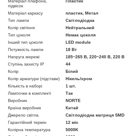
Матеріал плафона,
Пластик
підвісок
Матеріал каркасу
пластик, Метал
Тип лампи
Світлодіодна
Колір світіння
Нейтральний
Тип цоколя
Немає цоколя
Інший тип цоколя
LED module
Потужність лампи
18 Вт
Напруга мережі
185~265 B, 220~240 В, 220 В
Ступінь захисту IP
44
Колір
Білий
Колір арматури (підстави)
Нікель/хром
Кількість в наборі
1 шт.
Лампочки в комплекті
Так
Виробник
NORTE
Країна виробник
Китай
Джерело світла
Світлодіодна матриця SMD
Гарантійний термін
12 міс
Колірна температура
5000K