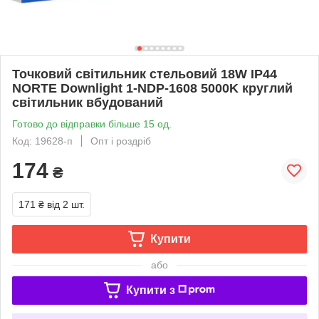
Точковий світильник стельовий 18W ІР44
NORTE Downlight 1-NDP-1608 5000K круглий
світильник вбудований
Готово до відправки більше 15 од.
Код: 19628-п
Опт і роздріб
174
₴
171 ₴
від 2 шт.
Купити
або
Купити з