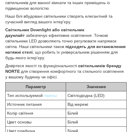
світильників для ванної кімнати та інших приміщень із
підвищеною вологістю.
Наші білі вбудовані світильники створять елегантний та
сучасний вигляд вашого інтер'єру.
Світильник Downlight або світильник
даунлайт
забезпечує ефективне освітлення. Точкові
світильники LED дозволяють точно регулювати напрямок
світла. Наші світильники також
підходять для встановлення
натяжні стелі
, що робить їх універсальним рішенням для
будь-якого інтер'єру.
Довіртеся якості та функціональності
світильників бренду
NORTE
для створення комфортного та стильного освітлення
у вашому будинку чи офісі.
Параметр
Значение
Тип используемой
лампы
Світлодіодна (LED)
Источник питания
Від мережі
Колір світіння
Білий
Цвет основы
Білий
Цвет плафона
Білий