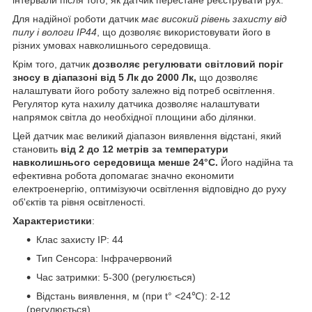
Для надійної роботи датчик
має високий рівень захисту від
пилу і вологи IP44
, що дозволяє використовувати його в
різних умовах навколишнього середовища.
Крім того, датчик
дозволяє регулювати світловий поріг
зносу в діапазоні від 5 Лк до 2000 Лк,
що дозволяє
налаштувати його роботу залежно від потреб освітлення.
Регулятор кута нахилу датчика дозволяє налаштувати
напрямок світла до необхідної площини або ділянки.
Цей датчик має великий діапазон виявлення відстані, який
становить
від 2 до 12 метрів за температури
навколишнього середовища менше 24°C.
Його надійна та
ефективна робота допомагає значно економити
електроенергію, оптимізуючи освітлення відповідно до руху
об'єктів та рівня освітленості.
Характеристики
:
Клас захисту IP: 44
Тип Сенсора: Інфрачервоний
Час затримки: 5-300 (регулюється)
Відстань виявлення, м (при t° <24℃): 2-12
(регулюється)