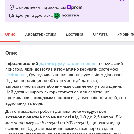
Замовлення під захистом
Доступна доставка
Опис
Характеристики
Доставка
Оплата
Умови п
Опис
Інфрачервоний
датчик руху та освітлення
- це сучасний
пристрій, який дозволяє автоматично керувати системою
освітлення
, ґрунтуючись на виявленні руху в його діапазоні.
Під час переміщення об'єктів у зоні дії датчика, він
автоматично вмикає або вимикає освітлення у приміщенні.
Цей датчик широко використовується для освітлення
промислових, складських, паркових, домашніх територій, зон
відпочинку та доріг.
Для оптимальної роботи датчика
рекомендується
встановлювати його на висоті від 1,8 до 2,5 метра.
Він
має затримку від 5 секунд до 300 секунд,
що означає, що
освітлення буде автоматично вимикатися через задані
інтервали після того, як датчик перестане реєструвати рух.