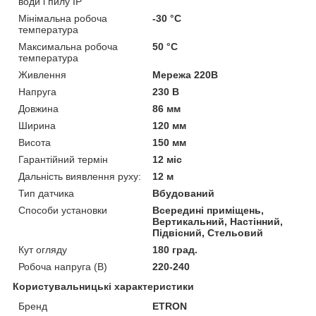
води і пилу IP
Мінімальна робоча
-30 °С
температура
Максимальна робоча
50 °С
температура
Живлення
Мережа 220В
Напруга
230 В
Довжина
86 мм
Ширина
120 мм
Висота
150 мм
Гарантійний термін
12 міс
Дальність виявлення руху:
12 м
Тип датчика
Вбудований
Способи установки
Всередині приміщень,
Вертикальний, Настінний,
Підвісний, Стельовий
Кут огляду
180 град.
Робоча напруга (В)
220-240
Користувальницькі характеристики
Бренд
ETRON