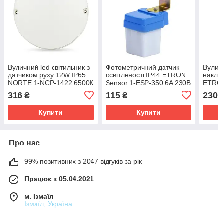
Вуличний led світильник з
Фотометричний датчик
Вули
датчиком руху 12W IP65
освітленості IP44 ETRON
накл
NORTE 1-NСP-1422 6500К
Sensor 1-ESP-350 6A 230В
ETR
316
115
230
₴
₴
Купити
Купити
Про нас
99% позитивних з 2047 відгуків за рік
Працює з 05.04.2021
м. Ізмаїл
Ізмаїл, Україна