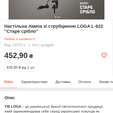
Настільна лампа зі струбциною LOGA L-622
"Старе срібло"
Немає в наявності
Код: 13375-п
Опт і роздріб
452,90
₴
430,80 ₴
від 2 шт.
Опис
Характеристики
Доставка
Оплата
Умови п
Опис
TM LOGA
–
це український бренд
світлотехнічної продукції,
який зарекомендував себе серед українських покупців як