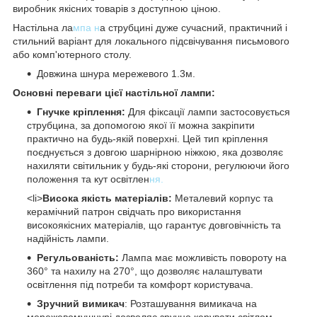
виробник якісних товарів з доступною ціною.
Настільна ла
мпа н
а струбцині дуже сучасний, практичний і
стильний варіант для локального підсвічування письмового
або комп'ютерного столу.
Довжина шнура мережевого 1.3м.
Основні переваги цієї настільної лампи:
Гнучке кріплення:
Для фіксації лампи застосовується
струбцина, за допомогою якої її можна закріпити
практично на будь-якій поверхні. Цей тип кріплення
поєднується з довгою шарнірною ніжкою, яка дозволяє
нахиляти світильник у будь-які сторони, регулюючи його
положення та кут освітлен
ня.
<li>
Висока якість матеріалів:
Металевий корпус та
керамічний патрон свідчать про використання
високоякісних матеріалів, що гарантує довговічність та
надійність лампи.
Регульованість:
Лампа має можливість повороту на
360° та нахилу на 270°, що дозволяє налаштувати
освітлення під потреби та комфорт користувача.
Зручний вимикач
: Розташування вимикача на
мережевомушнурі дозволяє зручно керувати світлом