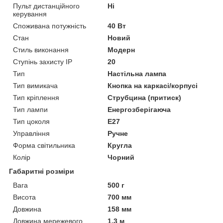
Пульт дистанційного
Ні
керування
Споживана потужність
40 Вт
Стан
Новий
Стиль виконання
Модерн
Ступінь захисту IP
20
Тип
Настільна лампа
Тип вимикача
Кнопка на каркасі/корпусі
Тип кріплення
Струбцина (притиск)
Тип лампи
Енергозберігаюча
Тип цоколя
E27
Управління
Ручне
Форма світильника
Кругла
Колір
Чорний
Габаритні розміри
Вага
500 г
Висота
700 мм
Довжина
158 мм
Довжина мережевого
1.3 м