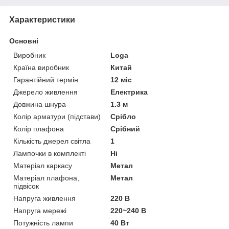
Характеристики
Основні
Виробник
Loga
Країна виробник
Китай
Гарантійний термін
12 міс
Джерело живлення
Електрика
Довжина шнура
1.3 м
Колір арматури (підстави)
Срібло
Колір плафона
Срібний
Кількість джерел світла
1
Лампочки в комплекті
Ні
Матеріал каркасу
Метал
Матеріал плафона,
Метал
підвісок
Напруга живлення
220 В
Напруга мережі
220~240 В
Потужність лампи
40 Вт