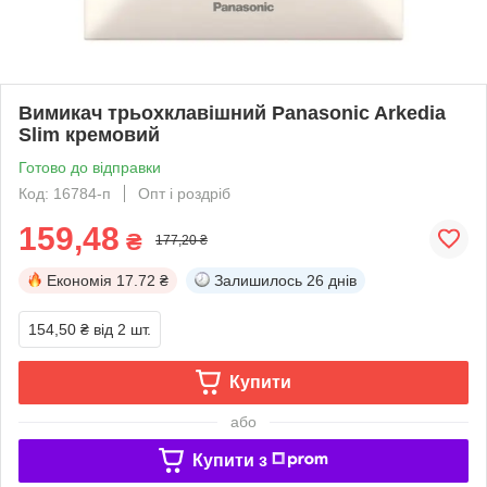
Вимикач трьохклавішний Panasonic Arkedia
Slim кремовий
Готово до відправки
Код: 16784-п
Опт і роздріб
159,48
₴
177,20 ₴
Економія
17.72 ₴
Залишилось
26 днів
154,50 ₴
від 2 шт.
Купити
або
Купити з