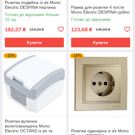
Розетка подвійна із з/к Mono
Electric DESPINA перлина
Рамка для розетки 4 пости
Mono Electric DESPINA срібло
Готово до відправки більше
15 од.
Готово до відправки
182,07
123,68
₴
₴
214,20 ₴
145,50 ₴
Купити
Купити
–15%
–15%
Розетка вулична
вологозахищена Mono
Electric OCTANS із з/к та
Розетка одинарна із з/к Mono