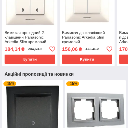
Вимикач прохідний 2-
Вимикач двоклавішний
Вими
клавішний Panasonic
Panasonic Arkedia Slim
підс
Arkedia Slim кремовий
кремовий
Arke
184,14
156,06
170
₴
₴
204,60 ₴
173,40 ₴
Купити
Купити
Акційні пропозиції та новинки
–15%
–15%