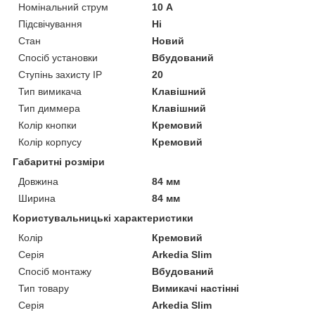
Номінальний струм
10 А
Підсвічування
Ні
Стан
Новий
Спосіб установки
Вбудований
Ступінь захисту IP
20
Тип вимикача
Клавішний
Тип диммера
Клавішний
Колір кнопки
Кремовий
Колір корпусу
Кремовий
Габаритні розміри
Довжина
84 мм
Ширина
84 мм
Користувальницькі характеристики
Колір
Кремовий
Серія
Arkedia Slim
Спосіб монтажу
Вбудований
Тип товару
Вимикачі настінні
Серія
Arkedia Slim