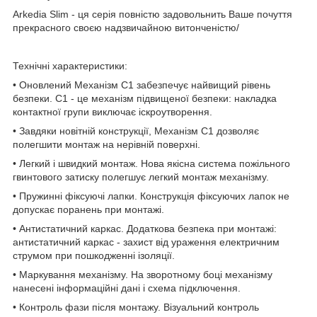
Arkedia Slim - ця серія повністю задовольнить Ваше почуття
прекрасного своєю надзвичайною витонченістю/
Технічні характеристики:
• Оновлений Механізм С1 забезпечує найвищий рівень
безпеки. C1 - це механізм підвищеної безпеки: накладка
контактної групи виключає іскроутворення.
• Завдяки новітній конструкції, Механізм С1 дозволяє
полегшити монтаж на нерівній поверхні.
• Легкий і швидкий монтаж. Нова якісна система пожільного
гвинтового затиску полегшує легкий монтаж механізму.
• Пружинні фіксуючі лапки. Конструкція фіксуючих лапок не
допускає поранень при монтажі.
• Антистатичний каркас. Додаткова безпека при монтажі:
антистатичний каркас - захист від ураження електричним
струмом при пошкодженні ізоляції.
• Маркування механізму. На зворотному боці механізму
нанесені інформаційні дані і схема підключення.
• Контроль фази після монтажу. Візуальний контроль