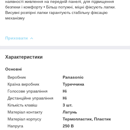
наявності живлення на передній панелі, для підвищення
безпеки і комфорту • Більш потужні, міцні фіксують лапки.
Висувні розпірні лапки гарантують стабільну фіксацію
механізму
Приховати
Характеристики
Основні
Виробник
Panasonic
Країна виробник
Туреччина
Голосове управління
Ні
Дистанційне управління
Ні
Кількість клавіш
3 шт.
Матеріал контакту
Латунь
Матеріал корпусу
Термопластик, Пластик
Напруга
250 В