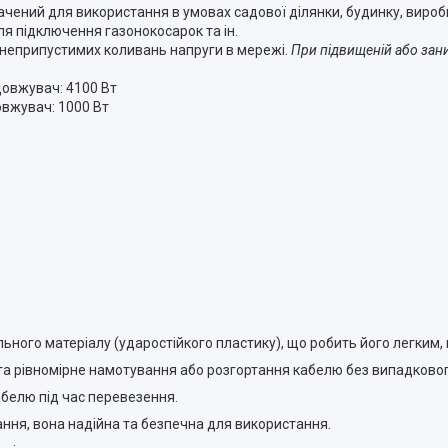
чений для використання в умовах садової ділянки, будинку, вироб
ля підключення газонокосарок та ін.
а неприпустимих коливань напруги в мережі.
При підвищеній або зан
овжувач: 4100 Вт
вжувач: 1000 Вт
льного матеріалу (ударостійкого пластику), що робить його легким,
е та рівномірне намотування або розгортання кабелю без випадково
белю під час перевезення.
ання, вона надійна та безпечна для використання.