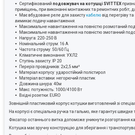
Сертифікований
подовжувач на котушці SVITTEX
призна
приміщень, при виконанні монтажних та ремонтних робіт, д
Має вбудоване реле для захисту
кабелю
від перегріву т
вимикає подачу навантаження.
Максимальне навантаження на повністю розмотаний под
Максимальне навантаження на повністю змотанний подо
Напруга: 220-250 В
Номінальний струм: 16 А
Частота струму: 50/60 Гц
Кліматичне виконання: УХЛ2
Ступінь захисту: IP 20
Переріз провідників: 2х2,5 мм²
Матеріал корпусу: ударостійкий полістирол
Матеріал вставки: негорючий пластик
Довжина шнура: 40м
Макс. потужність: 1000/4100 Вт
Вхідні розетки: EURO
Зовнішній пластиковий корпус котушки виготовлений зі спеціа
На корпусі є спеціальна ручка та гальмо, яке гарантує швидк
Фіксатор останнього витка допоможе уникнути розгортання ка
Котушка має зручну конструкцію для зберігання і транспортув