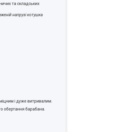
ничих та складських
иженій напрузі котушка
 міцним і дуже витривалим.
го обертання барабана.