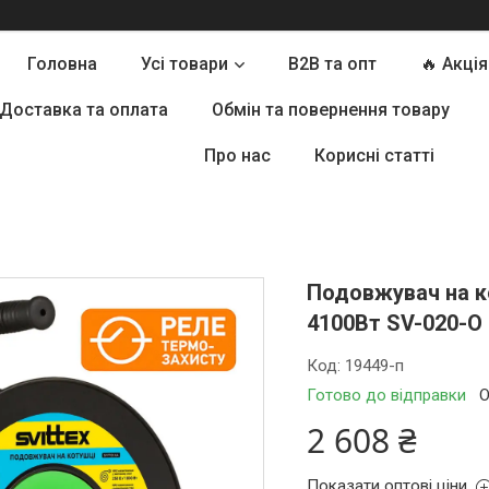
Головна
Усі товари
B2B та опт
🔥 Акція
Доставка та оплата
Обмін та повернення товару
Про нас
Корисні статті
Подовжувач на к
4100Вт SV-020-O
Код:
19449-п
Готово до відправки
О
2 608 ₴
Показати оптові ціни