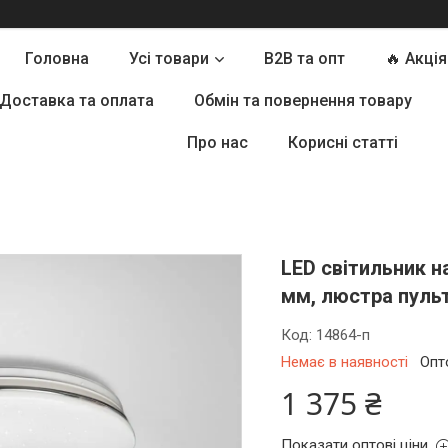
Головна
Усі товари
B2B та опт
🔥 Акція
Доставка та оплата
Обмін та повернення товару
Про нас
Корисні статті
LED світильник 
мм, люстра пуль
Код:
14864-п
Немає в наявності
Опт
1 375 ₴
Показати оптові ціни