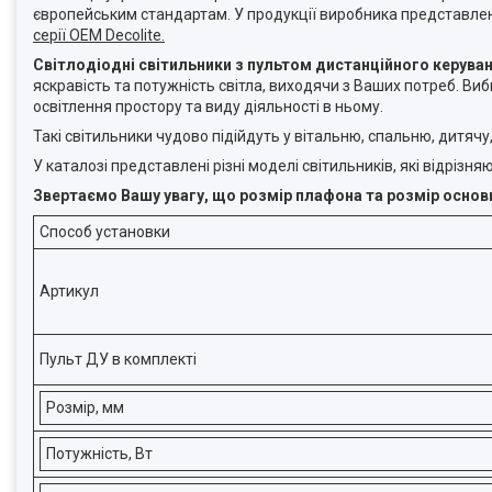
європейським стандартам. У продукції виробника представле
серії OEM Decolite.
Світлодіодні світильники з пультом дистанційного керува
яскравість та потужність світла, виходячи з Ваших потреб. В
освітлення простору та виду діяльності в ньому.
Такі світильники чудово підійдуть у вітальню, спальню, дитячу
У каталозі представлені різні моделі світильників, які відрі
Звертаємо Вашу увагу, що розмір плафона та розмір основ
Способ установки
Артикул
Пульт ДУ в комплекті
Розмір, мм
Потужність, Вт