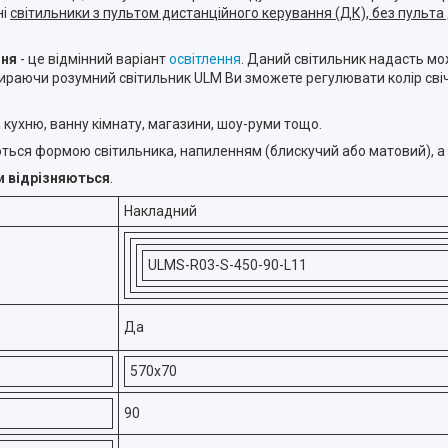
ні
світильники з пультом дистанційного керування (ДК), без пульта 
ння
- це відмінний варіант
освітлення
. Даний світильник надасть м
ибираючи розумний світильник ULM Ви зможете регулювати колір сві
, кухню, ванну кімнату, магазини, шоу-руми тощо.
зняються формою світильника, напиленням (блискучий або матовий), а
и відрізняються
.
Накладний
ULMS-R03-S-450-90-L11
Да
570х70
90