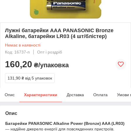
Лужні батарейки ААА PANASONIC Bronze
Alkaline, батарейки LR03 (4 шт/блістер)
Немає в наявності
Код: 16737-п
Опт і роздріб
160,20
₴/упаковка
131,90 ₴
від 5 упаковок
Опис
Характеристики
Доставка
Оплата
Умови 
Опис
Батарейки PANASONIC Alkaline Power (Bronze) AAA (LR03)
— надійне джерело енергії для повсякденних пристроїв.