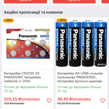
Акційні пропозиції та новинки
–15%
–15%
Батарейки CR2025 3V
Батарейки АА LR06 сольова
PANASONIC батарейка
пальчикова PANASONIC,
таблетка cr 2025
батарейка вугільно-цинкова
(4 шт/плівка)
Готово до відправки більше
Готово до відправки більше
15 од.
15 од.
220,15
58,90
₴/упаковка
₴/упаковка
259 ₴/упаковка
69,30 ₴/упаковка