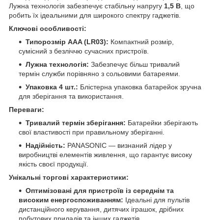
Лужна технологія забезпечує стабільну напругу
1,5 В
, що
робить їх ідеальними для широкого спектру гаджетів.
Ключові особливості:
Типорозмір AAA (LR03):
Компактний розмір,
сумісний з безліччю сучасних пристроїв.
Лужна технологія:
Забезпечує більш тривалий
термін служби порівняно з сольовими батареями.
Упаковка 4 шт.:
Блістерна упаковка батарейок зручна
для зберігання та використання.
Переваги:
Тривалий термін зберігання:
Батарейки зберігають
свої властивості при правильному зберіганні.
Надійність:
PANASONIC — визнаний лідер у
виробництві елементів живлення, що гарантує високу
якість своєї продукції.
Унікальні торгові характеристики:
Оптимізовані для пристроїв із середнім та
високим енергоспоживанням:
Ідеальні для пультів
дистанційного керування, дитячих іграшок, дрібних
побутових приладів та інших гаджетів.