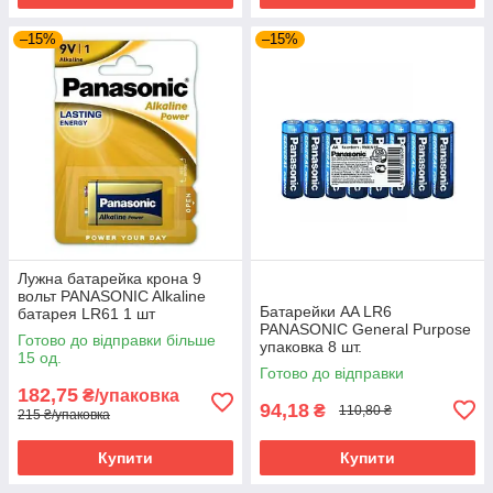
–15%
–15%
Лужна батарейка крона 9
вольт PANASONIC Alkaline
Батарейки AA LR6
батарея LR61 1 шт
PANASONIC General Purpose
Готово до відправки більше
упаковка 8 шт.
15 од.
Готово до відправки
182,75
₴/упаковка
94,18
₴
110,80 ₴
215 ₴/упаковка
Купити
Купити