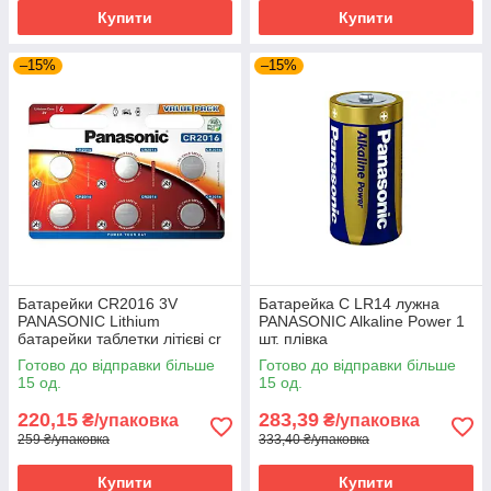
Купити
Купити
–15%
–15%
Батарейки CR2016 3V
Батарейка C LR14 лужна
PANASONIC Lithium
PANASONIC Alkaline Power 1
батарейки таблетки літієві cr
шт. плівка
2016
Готово до відправки більше
Готово до відправки більше
15 од.
15 од.
220,15
283,39
₴/упаковка
₴/упаковка
259 ₴/упаковка
333,40 ₴/упаковка
Купити
Купити