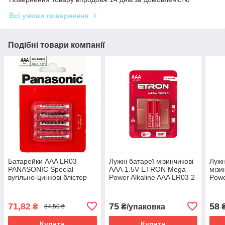
Всі умови повернення
Подібні товари компанії
Батарейки AAA LR03
Лужні батареї мізинчикові
Лужн
PANASONIC Special
ААА 1.5V ETRON Mega
мізи
вугільно-цинкові блістер
Power Alkaline AАA LR03 2
Powe
1x4 шт.
шт/блістер
плів
71,82
75
58
₴
₴/упаковка
₴
84,50 ₴
Купити
Купити