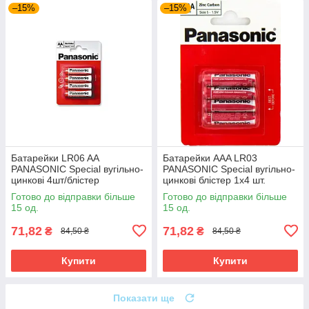
–15%
–15%
Батарейки LR06 AA
Батарейки AAA LR03
PANASONIC Special вугільно-
PANASONIC Special вугільно-
цинкові 4шт/блістер
цинкові блістер 1x4 шт.
Готово до відправки більше
Готово до відправки більше
15 од.
15 од.
71,82
71,82
₴
₴
84,50 ₴
84,50 ₴
Купити
Купити
Показати ще