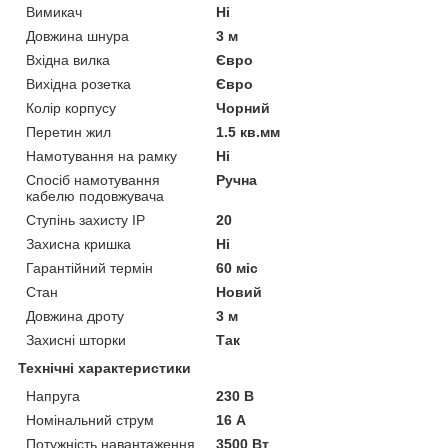
Вимикач
Ні
Довжина шнура
3 м
Вхідна вилка
Євро
Вихідна розетка
Євро
Колір корпусу
Чорний
Перетин жил
1.5 кв.мм
Намотування на рамку
Ні
Спосіб намотування
Ручна
кабелю подовжувача
Ступінь захисту IP
20
Захисна кришка
Ні
Гарантійний термін
60 міс
Стан
Новий
Довжина дроту
3 м
Захисні шторки
Так
Технічні характеристики
Напруга
230 В
Номінальний струм
16 А
Потужність навантаження
3500 Вт