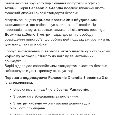
безпечного та зручного підключення побутової й офісної
техніки. Серія
Panasonic X-tendia
поєднує японську якість,
сучасний дизайн і високі стандарти безпеки.
Модель оснащена
трьома розетками
з
вбудованим
заземленням
, що забезпечує захист вашої техніки від
перепадів напруги, коротких замикань і статичних розрядів.
Довжина кабелю 3 метри
надає достатню свободу
розміщення пристроїв, що робить цей подовжувач зручним як
для дому, так і для офісу.
Корпус виготовлений із
термостійкого пластику
у стильному
чорному кольорі
, стійкого до нагріву та механічних
пошкоджень.
Виріб відповідає європейським стандартам якості та безпеки,
забезпечуючи довготривалу експлуатацію.
Переваги подовжувача Panasonic X-tendia 3 розетки 3 м
із заземленням:
Висока якість і надійність бренду
Panasonic
.
3 розетки
з вбудованим заземленням.
3 метри кабелю
— оптимальна довжина для
більшості приміщень.
Міцний
термостійкий корпус
у чорному кольорі.