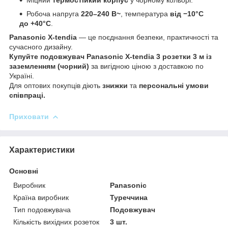
Робоча напруга
220–240 В~
, температура
від −10°C
до +40°C
.
Panasonic X-tendia
— це поєднання безпеки, практичності та
сучасного дизайну.
Купуйте подовжувач Panasonic X-tendia 3 розетки 3 м із
заземленням (чорний)
за вигідною ціною з доставкою по
Україні.
Для оптових покупців діють
знижки
та
персональні умови
співпраці.
Приховати
Характеристики
Основні
Виробник
Panasonic
Країна виробник
Туреччина
Тип подовжувача
Подовжувач
Кількість вихідних розеток
3 шт.