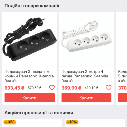
Подібні товари компанії
Подовжувач 3 гнізда 5 м
Подовжувач 2 метри 4
Коло
чорний Panasonic X-tendia
гнізда Panasonic X-tendia
5 гн
без з/к
без з/к
з з/к
603,45
369,09
378
₴
₴
670,50 ₴
410,10 ₴
Купити
Купити
Акційні пропозиції та новинки
–10%
–10%