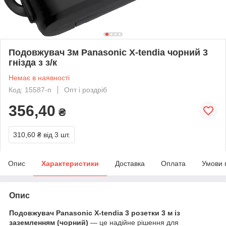
Подовжувач 3м Panasonic X-tendia чорний 3
гнізда з з/к
Немає в наявності
Код: 15587-п
Опт і роздріб
356,40
₴
310,60 ₴
від 3 шт.
Опис
Характеристики
Доставка
Оплата
Умови 
Опис
Подовжувач Panasonic X-tendia 3 розетки 3 м із
заземленням (чорний)
— це надійне рішення для