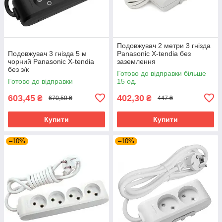
Подовжувач 2 метри 3 гнізда
Подовжувач 3 гнізда 5 м
Panasonic X-tendia без
чорний Panasonic X-tendia
заземлення
без з/к
Готово до відправки більше
Готово до відправки
15 од.
603,45
402,30
₴
₴
670,50 ₴
447 ₴
Купити
Купити
–10%
–10%