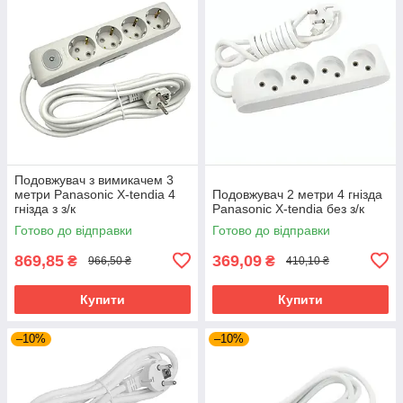
Подовжувач з вимикачем 3
метри Panasonic X-tendia 4
Подовжувач 2 метри 4 гнізда
гнізда з з/к
Panasonic X-tendia без з/к
Готово до відправки
Готово до відправки
869,85
369,09
₴
₴
966,50 ₴
410,10 ₴
Купити
Купити
–10%
–10%