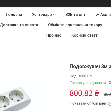
Головна
Усі товари
B2B та опт
🔥 Акція
Доставка та оплата
Обмін та повернення товару
Про нас
Корисні статті
Подовжувач 3м з 
Код:
16801-п
Готово до відправки
О
800,82 ₴
889
Показати оптові ціни