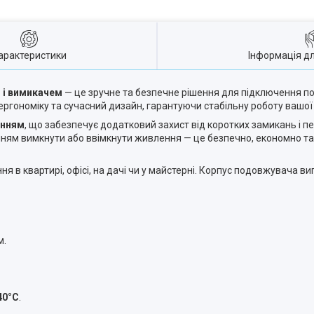
арактеристики
Інформація д
м і вимикачем
— це зручне та безпечне рішення для підключення поб
ергономіку та сучасний дизайн, гарантуючи стабільну роботу вашої 
енням
, що забезпечує додатковий захист від коротких замикань і п
ням вимкнути або ввімкнути живлення — це безпечно, економно та
 в квартирі, офісі, на дачі чи у майстерні. Корпус подовжувача ви
м.
40°C
.