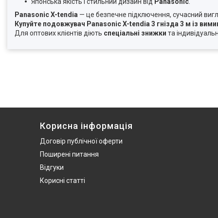
Японська якість і стильний дизайн від
Panasonic
.
Panasonic X-tendia
— це безпечне підключення, сучасний вигляд
Купуйте подовжувач Panasonic X-tendia 3 гнізда 3 м із вим
Для оптових клієнтів діють
спеціальні знижки
та індивідуальн
Корисна інформація
Договір публічної оферти
Поширені питання
Відгуки
Корисні статті