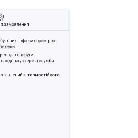
ля замовлення
утових і офісних пристроїв.
техніки.
ерепадів напруги.
 продовжує термін служби
готовлений із
термостійкого