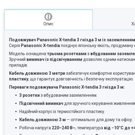
Опис
Х
Подовжувач Panasonic X-tendia 3 гнізда 3 м із заземлення
Серія
Panasonic X-tendia
поєднує японську якість, продуману 
Модель оснащена
трьома розетками
з
вбудованим заземл
Зручний
вимикач із підсвічуванням
дозволяє одним натискан
приладів.
Кабель довжиною 3 метри
забезпечує комфортне користування
пластику
, що гарантує довговічність і безпечну експлуатацію.
Переваги подовжувача Panasonic X-tendia 3 гнізда 3 м:
3 розетки
з вбудованим заземленням.
Підсвічений вимикач
для зручного керування живлення
Надійний корпус із термостійкого пластику.
Кабель довжиною 3 м
— оптимально для дому та офісу.
Робоча напруга
220–240 В~
, температура
від −10°C до +