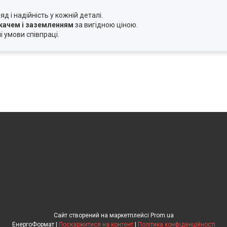
 і надійність у кожній деталі.
икачем і заземленням
за вигідною ціною.
і умови співпраці.
Сайт створений на маркетплейсі
Prom.ua
ЕнергоФормат |
Поскаржитися на контент
|
Політика конфіденційності