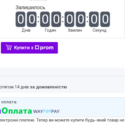
Залишилось
0
0
0
0
0
0
0
0
Днів
Годин
Хвилин
Секунд
Купити з
ротягом 14 днів
за домовленістю
лектронні платежі. Тепер ви можете купити будь-який товар не