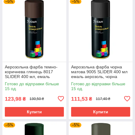
–5%
–5%
Аерозольна фарба темно-
Аерозольна фарба чорна
коричнева глянець 8017
матова 9005 SLIDER 400 мл
SLIDER 400 мл, емаль
емаль аерозоль, чорна
фарба у балончику темно-
фарба у балончику
Готово до відправки більше
Готово до відправки більше
коричнева
15 од.
15 од.
123,98
111,53
₴
₴
130,50 ₴
117,40 ₴
Купити
Купити
–5%
–5%