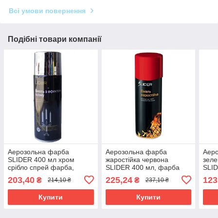
Всі умови повернення
Подібні товари компанії
Аерозольна фарба
Аерозольна фарба
Аеро
SLIDER 400 мл хром
жаростійка червона
зеле
срібло спрей фарба,
SLIDER 400 мл, фарба
SLID
хромована фарба
термостійка спрей
фарб
203,40
225,24
123
₴
₴
214,10 ₴
237,10 ₴
срібляста
червона
зеле
Купити
Купити