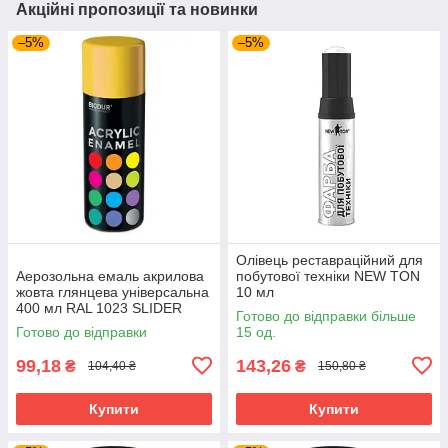
Акційні пропозиції та новинки
–5%
–5%
Олівець реставраційний для
Аерозольна емаль акрилова
побутової техніки NEW TON
жовта глянцева універсальна
10 мл
400 мл RAL 1023 SLIDER
Готово до відправки більше
BIODUR 000016188
Готово до відправки
15 од.
99,18
143,26
₴
₴
104,40 ₴
150,80 ₴
Купити
Купити