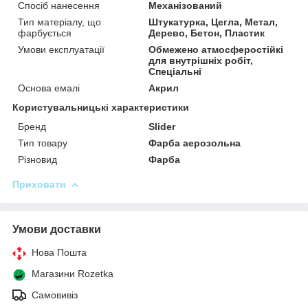
Спосіб нанесення
Механізований
Тип матеріалу, що
Штукатурка, Цегла, Метал,
фарбується
Дерево, Бетон, Пластик
Умови експлуатації
Обмежено атмосферостійкі
для внутрішніх робіт,
Спеціальні
Основа емалі
Акрил
Користувальницькі характеристики
Бренд
Slider
Тип товару
Фарба аерозольна
Різновид
Фарба
Приховати
Умови доставки
Нова Пошта
Магазини Rozetka
Самовивіз