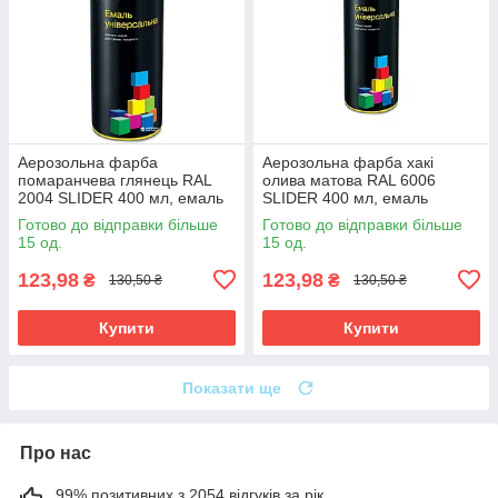
Аерозольна фарба
Аерозольна фарба хакі
помаранчева глянець RAL
олива матова RAL 6006
2004 SLIDER 400 мл, емаль
SLIDER 400 мл, емаль
фарба у балончику
фарба у балончику хакі
Готово до відправки більше
Готово до відправки більше
помаранчева
15 од.
15 од.
123,98
123,98
₴
₴
130,50 ₴
130,50 ₴
Купити
Купити
Показати ще
Про нас
99% позитивних з 2054 відгуків за рік