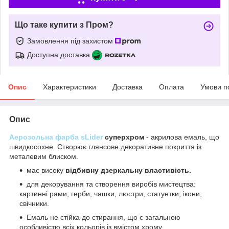
Що таке купити з Пром?
Замовлення під захистом
Доступна доставка
Опис
Характеристики
Доставка
Оплата
Умови п
Опис
Аерозольна фарба sLider
суперхром
- акрилова емаль, що
швидкосохне. Створює глянсове декоративне покриття із
металевим блиском.
має високу
відбивну дзеркальну властивість.
для декорування та створення виробів мистецтва:
картинні рами, герби, чашки, люстри, статуетки, ікони,
свічники.
Емаль не стійка до стирання, що є загальною
особливістю всіх кольорів із вмістом хрому.