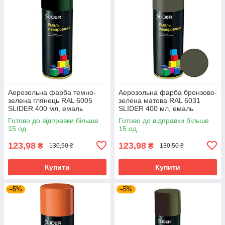
Аерозольна фарба темно-
Аерозольна фарба бронзово-
зелена глянець RAL 6005
зелена матова RAL 6031
SLIDER 400 мл, емаль
SLIDER 400 мл, емаль
фарба у балончику темно-
фарба у балончику
Готово до відправки більше
Готово до відправки більше
зелена
15 од.
15 од.
123,98
123,98
₴
₴
130,50 ₴
130,50 ₴
Купити
Купити
–5%
–5%