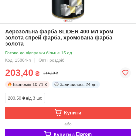
Аерозольна фарба SLIDER 400 мл хром
золота спрей фарба, хромована фарба
золота
Готово до відправки більше 15 од.
Код: 15884-п
Опт і роздріб
203,40
₴
214,10 ₴
Економія
10.71 ₴
Залишилось
24 дні
200,50 ₴
від 3 шт.
Купити
або
Купити з