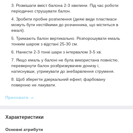
Розмішати вміст балона 2-3 хвилини. Під час роботи
періодично струшувати балон.
Зробити пробне розпилення (деякі види пластмаси
можуть бути нестійкими до розчинника, що міститься в
емалі).
Тримають балон вертикально. Розпорошувати емаль
тонким шаром з відстані 25-30 см.
Нанести 2-3 тонкі шари з інтервалом 3-5 хв.
Якщо емаль у балоні не була використана повністю,
перевернути балон розбризкувачем донизу і,
натиснувши, утримувати до знебарвлення струменя.
Щоб зберегти дзеркальний ефект, фарбовану
поверхню не лакувати.
Приховати
Характеристики
Основні атрибути