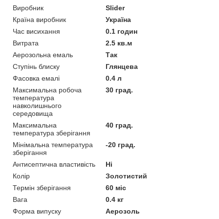
Виробник
Slider
Країна виробник
Україна
Час висихання
0.1 годин
Витрата
2.5 кв.м
Аерозольна емаль
Так
Ступінь блиску
Глянцева
Фасовка емалі
0.4 л
Максимальна робоча
30 град.
температура
навколишнього
середовища
Максимальна
40 град.
температура зберігання
Мінімальна температура
-20 град.
зберігання
Антисептична властивість
Ні
Колір
Золотистий
Термін зберігання
60 міс
Вага
0.4 кг
Форма випуску
Аерозоль