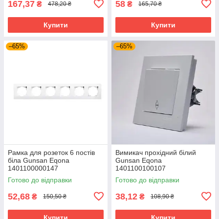
167,37
58
₴
₴
478,20 ₴
165,70 ₴
Купити
Купити
–65%
–65%
Рамка для розеток 6 постів
Вимикач прохідний білий
біла Gunsan Eqona
Gunsan Eqona
1401100000147
1401100100107
горизонтальна
Готово до відправки
Готово до відправки
52,68
38,12
₴
₴
150,50 ₴
108,90 ₴
Купити
Купити