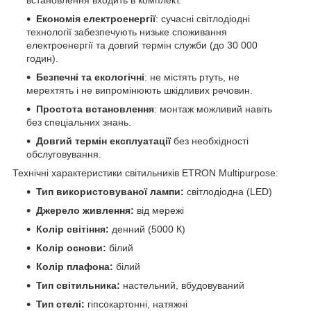
Економія електроенергії
: сучасні світлодіодні
технології забезпечують низьке споживання
електроенергії та довгий термін служби (до 30 000
годин).
Безпечні та екологічні
: не містять ртуть, не
мерехтять і не випромінюють шкідливих речовин.
Простота встановлення
: монтаж можливий навіть
без спеціальних знань.
Довгий термін експлуатації
без необхідності
обслуговування.
Технічні характеристики світильників ETRON Multipurpose:
Тип використовуваної лампи:
світлодіодна (LED)
Джерело живлення:
від мережі
Колір світіння:
денний (5000 К)
Колір основи:
білий
Колір плафона:
білий
Тип світильника:
настельний, вбудовуваний
Тип стелі:
гіпсокартонні, натяжні