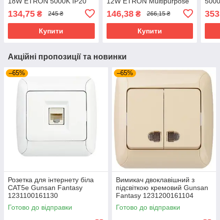
18W ETRON 5000K ІР20
12W ETRON Multipurpose
500
універсальний монтаж
1-EMP-705 5000K ІР20
Mult
134,75
146,38
353
₴
₴
245 ₴
266,15 ₴
Купити
Купити
Акційні пропозиції та новинки
–65%
–65%
Розетка для інтернету біла
Вимикач двоклавішний з
CAT5e Gunsan Fantasy
підсвіткою кремовий Gunsan
1231100161130
Fantasy 1231200161104
Готово до відправки
Готово до відправки