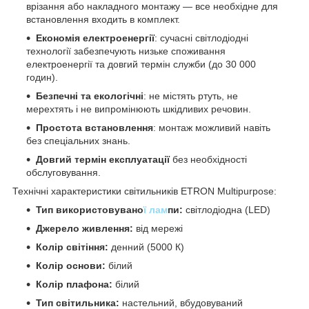
врізання або накладного монтажу — все необхідне для
встановлення входить в комплект.
Економія електроенергії
: сучасні світлодіодні
технології забезпечують низьке споживання
електроенергії та довгий термін служби (до 30 000
годин).
Безпечні та екологічні
: не містять ртуть, не
мерехтять і не випромінюють шкідливих речовин.
Простота встановлення
: монтаж можливий навіть
без спеціальних знань.
Довгий термін експлуатації
без необхідності
обслуговування.
Технічні характеристики світильників ETRON Multipurpose:
Тип використовувано
ї лам
пи:
світлодіодна (LED)
Джерело живлення:
від мережі
Колір світіння:
денний (5000 К)
Колір основи:
білий
Колір плафона:
білий
Тип світильника:
настельний, вбудовуваний