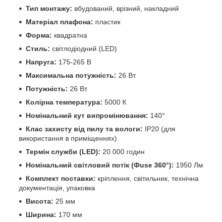
Тип монтажу:
вбудований, врізний, накладний
Матеріал плафона:
пластик
Форма:
квадратна
Стиль:
світлодіодний (LED)
Напруга:
175-265 В
Максимальна потужність:
26 Вт
Потужність:
26 Вт
Колірна температура:
5000 К
Номінальний кут випромінювання:
140°
Клас захисту від пилу та вологи:
IP20 (для
використання в приміщеннях)
Термін служби (LED):
20 000 годин
Номінальний світловий потік (Фuse 360°):
1950 Лм
Комплект поставки:
кріплення, світильник, технічна
документація, упаковка
Висота:
25 мм
Ширина:
170 мм