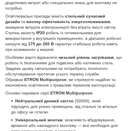
додаткових витрат або спеціальних знань для монтажу не
потрібно.
Освітлювальні прилади мають
стильний сучасний
дизайн
та
високу ефективність енергоспоживання
,
знижуючи витрати електроенергії без втрати якості світла.
Ступінь захисту
IP20
робить їх оптимальними для
використання у внутрішніх приміщеннях, а діапазон робочої
напруги від
175 до 265 В
гарантує стабільну роботу навіть
при коливаннях у мережі.
Особливо варто відзначити
низький рівень нагрівання
, що
робить їх безпечними для підвісних або натяжних стель.
Завдяки цьому світильники не потребують технічного
обслуговування протягом усього терміну служби.
Обравши
ETRON Multipurpose
, ви отримуєте надійне та
економічне освітлення з тривалим терміном експлуатації.
Основні переваги серії
ETRON Multipurpose
:
Нейтральний денний світло
(5000К), який
підходить для різних приміщень: від спальні та вітальні
до офісу чи готелю.
Універсальний монтаж
: можливість вбудовування,
врізання або накладного монтажу — все необхідне для
встановлення входить в комплект.