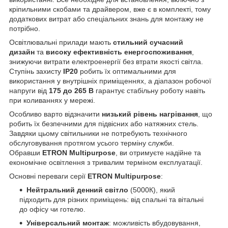
кріпильними скобами та драйвером, вже є в комплекті, тому
додаткових витрат або спеціальних знань для монтажу не
потрібно.
Освітлювальні прилади мають
стильний сучасний
дизайн
та
високу ефективність енергоспоживання
,
знижуючи витрати електроенергії без втрати якості світла.
Ступінь захисту
IP20
робить їх оптимальними для
використання у внутрішніх приміщеннях, а діапазон робочої
напруги від
175 до 265 В
гарантує стабільну роботу навіть
при коливаннях у мережі.
Особливо варто відзначити
низький рівень нагрівання
, що
робить їх безпечними для підвісних або натяжних стель.
Завдяки цьому світильники не потребують технічного
обслуговування протягом усього терміну служби.
Обравши
ETRON Multipurpose
, ви отримуєте надійне та
економічне освітлення з тривалим терміном експлуатації.
Основні переваги серії
ETRON Multipurpose
:
Нейтральний денний світло
(5000К), який
підходить для різних приміщень: від спальні та вітальні
до офісу чи готелю.
Універсальний монтаж
: можливість вбудовування,