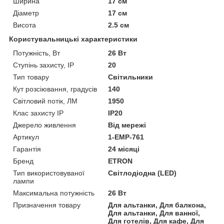
Ширина
17 см
Діаметр
17 см
Висота
2.5 см
Користувальницькі характеристики
Потужність, Вт
26 Вт
Ступінь захисту, IP
20
Тип товару
Світильники
Кут розсіювання, градусів
140
Світловий потік, ЛМ
1950
Клас захисту IP
IP20
Джерело живлення
Від мережі
Артикул
1-EMP-761
Гарантія
24 місяці
Бренд
ETRON
Тип використовуваної
Світлодіодна (LED)
лампи
Максимальна потужність
26 Вт
Призначення товару
Для альтанки, Для балкона,
Для альтанки, Для ванної,
Для готелів, Для кафе, Для