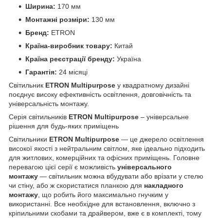
Ширина:
170 мм
Монтажні розміри:
130 мм
Бренд:
ETRON
Країна-виробник товару:
Китай
Країна реєстрації бренду:
Україна
Гарантія:
24 місяці
Світильник
ETRON Multipurpose
у квадратному дизайні
поєднує високу ефективність освітлення, довговічність та
універсальність монтажу.
Серія світильників
ETRON Multipurpose
– універсальне
рішення для будь-яких приміщень
Світильники
ETRON Multipurpose
— це джерело освітлення
високої якості з нейтральним світлом, яке ідеально підходить
для житлових, комерційних та офісних приміщень. Головне
перевагою цієї серії є можливість
універсального
монтажу
— світильник можна вбудувати або врізати у стелю
чи стіну, або ж скористатися планкою для
накладного
монтажу
, що робить його максимально гнучким у
використанні. Все необхідне для встановлення, включно з
кріпильними скобами та драйвером, вже є в комплекті, тому