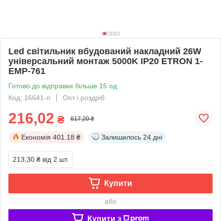
Led світильник вбудований накладний 26W
універсальний монтаж 5000K ІР20 ETRON 1-
EMP-761
Готово до відправки більше 15 од.
Код: 16641-п
Опт і роздріб
216,02
₴
617,20 ₴
Економія
401.18 ₴
Залишилось
24 дні
213,30 ₴
від 2 шт.
Купити
або
Купити з