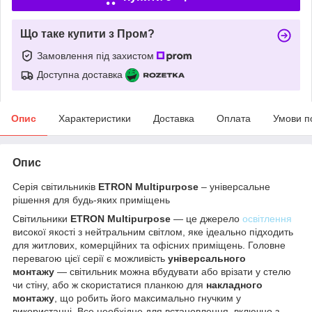
Що таке купити з Пром?
Замовлення під захистом
Доступна доставка
Опис
Характеристики
Доставка
Оплата
Умови п
Опис
Серія світильників
ETRON Multipurpose
– універсальне
рішення для будь-яких приміщень
Світильники
ETRON Multipurpose
— це джерело
освітлення
високої якості з нейтральним світлом, яке ідеально підходить
для житлових, комерційних та офісних приміщень. Головне
перевагою цієї серії є можливість
універсального
монтажу
— світильник можна вбудувати або врізати у стелю
чи стіну, або ж скористатися планкою для
накладного
монтажу
, що робить його максимально гнучким у
використанні. Все необхідне для встановлення, включно з