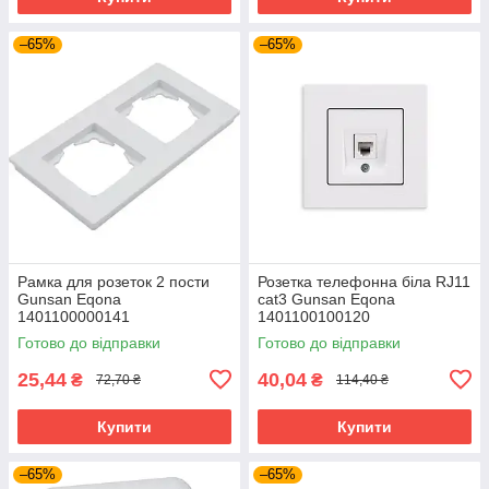
–65%
–65%
Рамка для розеток 2 пости
Розетка телефонна біла RJ11
Gunsan Eqona
cat3 Gunsan Eqona
1401100000141
1401100100120
горизонтальна подвійна біла
Готово до відправки
Готово до відправки
25,44
40,04
₴
₴
72,70 ₴
114,40 ₴
Купити
Купити
–65%
–65%