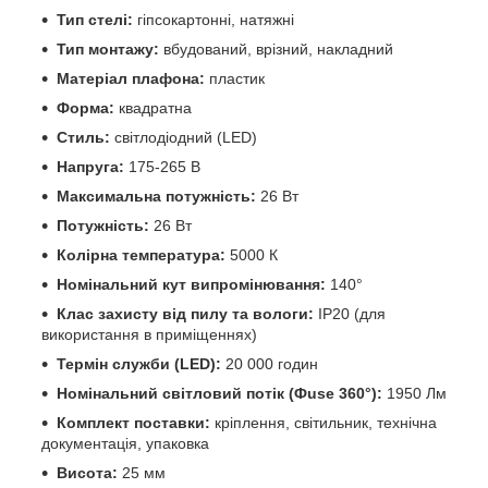
Тип стелі:
гіпсокартонні, натяжні
Тип монтажу:
вбудований, врізний, накладний
Матеріал плафона:
пластик
Форма:
квадратна
Стиль:
світлодіодний (LED)
Напруга:
175-265 В
Максимальна потужність:
26 Вт
Потужність:
26 Вт
Колірна температура:
5000 К
Номінальний кут випромінювання:
140°
Клас захисту від пилу та вологи:
IP20 (для
використання в приміщеннях)
Термін служби (LED):
20 000 годин
Номінальний світловий потік (Фuse 360°):
1950 Лм
Комплект поставки:
кріплення, світильник, технічна
документація, упаковка
Висота:
25 мм