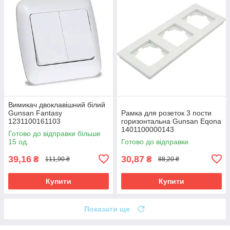
Вимикач двоклавішний білий
Gunsan Fantasy
Рамка для розеток 3 пости
1231100161103
горизонтальна Gunsan Eqona
1401100000143
Готово до відправки більше
15 од.
Готово до відправки
39,16
30,87
₴
₴
111,90 ₴
88,20 ₴
Купити
Купити
Показати ще