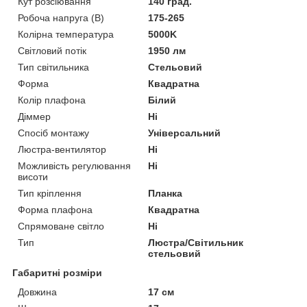
Кут розсіювання
140 град.
Робоча напруга (В)
175-265
Колірна температура
5000K
Світловий потік
1950 лм
Тип світильника
Стельовий
Форма
Квадратна
Колір плафона
Білий
Діммер
Ні
Спосіб монтажу
Універсальний
Люстра-вентилятор
Ні
Можливість регулювання
Ні
висоти
Тип кріплення
Планка
Форма плафона
Квадратна
Спрямоване світло
Ні
Тип
Люстра/Світильник
стельовий
Габаритні розміри
Довжина
17 см