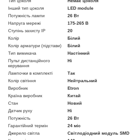
Тип цоколя
Немає цоколя
Інший тип цоколя
LED module
Потужність лампи
26 Вт
Напруга мережі
175-265 В
Ступінь захисту IP
20
Колір
Білий
Колір арматури (підстави)
Білий
Тип вимикача
Настінний
Пульт дистанційного
Ні
керування
Лампочки в комплекті
Так
Колір світіння
Нейтральний
Виробник
Etron
Країна виробник
Китай
Стан
Новий
Датчик руху
Ні
Потужність
26 Вт
Гарантійний термін
24 міс
Джерело світла
Світлодіодний модуль SMD