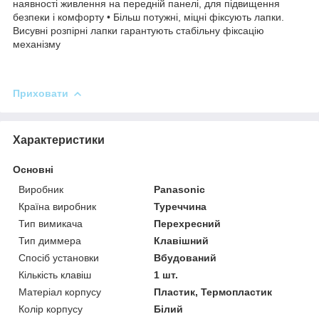
наявності живлення на передній панелі, для підвищення
безпеки і комфорту • Більш потужні, міцні фіксують лапки.
Висувні розпірні лапки гарантують стабільну фіксацію
механізму
Приховати
Характеристики
Основні
Виробник
Panasonic
Країна виробник
Туреччина
Тип вимикача
Перехресний
Тип диммера
Клавішний
Спосіб установки
Вбудований
Кількість клавіш
1 шт.
Матеріал корпусу
Пластик, Термопластик
Колір корпусу
Білий