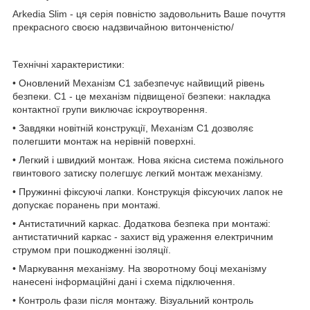
Arkedia Slim - ця серія повністю задовольнить Ваше почуття
прекрасного своєю надзвичайною витонченістю/
Технічні характеристики:
• Оновлений Механізм С1 забезпечує найвищий рівень
безпеки. C1 - це механізм підвищеної безпеки: накладка
контактної групи виключає іскроутворення.
• Завдяки новітній конструкції, Механізм С1 дозволяє
полегшити монтаж на нерівній поверхні.
• Легкий і швидкий монтаж. Нова якісна система пожільного
гвинтового затиску полегшує легкий монтаж механізму.
• Пружинні фіксуючі лапки. Конструкція фіксуючих лапок не
допускає поранень при монтажі.
• Антистатичний каркас. Додаткова безпека при монтажі:
антистатичний каркас - захист від ураження електричним
струмом при пошкодженні ізоляції.
• Маркування механізму. На зворотному боці механізму
нанесені інформаційні дані і схема підключення.
• Контроль фази після монтажу. Візуальний контроль