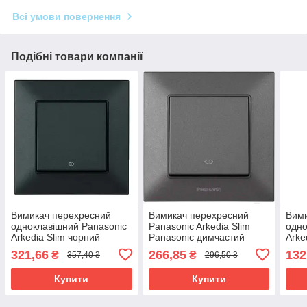
Всі умови повернення
Подібні товари компанії
Вимикач перехресний
Вимикач перехресний
Вими
одноклавішний Panasonic
Panasonic Arkedia Slim
одно
Arkedia Slim чорний
Panasonic димчастий
Arke
321,66
266,85
132
₴
₴
357,40 ₴
296,50 ₴
Купити
Купити