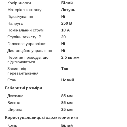
Колір кнопки
Білий
Матеріал контакту
Латунь
Підсвічування
Ні
Напруга
250 В
Номінальний струм
10 А
Ступінь захисту IP
20
Голосове управління
Ні
Дистанційне управління
Ні
Перетин проводів, що
2.5 кв.мм
підключаються
Захист від
Так
перевантаження
Стан
Новий
Габаритні розміри
Довжина
85 мм
Висота
85 мм
Ширина
25 мм
Користувальницькі характеристики
Колір
Білий