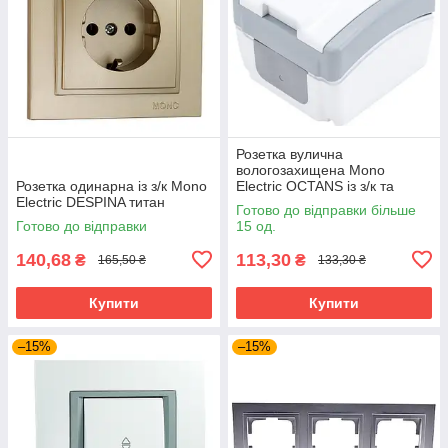
Розетка вулична
вологозахищена Mono
Розетка одинарна із з/к Mono
Electric OCTANS із з/к та
Electric DESPINA титан
кришкою IP54 сіра
Готово до відправки більше
Готово до відправки
15 од.
140,68
113,30
₴
₴
165,50 ₴
133,30 ₴
Купити
Купити
–15%
–15%