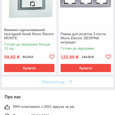
Вимикач одноклавішний
прохідний білий Mono Electric
Рамка для розеток 3 пости
MONTE
Mono Electric DESPINA
антрацит
Готово до відправки більше
15 од.
Готово до відправки
58,82
122,66
₴
₴
69,20 ₴
144,30 ₴
Купити
Купити
Показати ще
Про нас
99% позитивних з 2051 відгука за рік