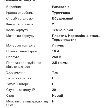
Виробник
Panasonic
Країна виробник
Туреччина
Спосіб установки
Вбудований
Кількість роз'ємів
2
Колір корпусу
Темно-сірий
Матеріал корпусу
Пластик, Нержавіюча сталь,
Термопластик
Матеріал контакту
Латунь
Номінальний струм
16 А
Напруга
250 В
Перетин проводів, що
2.5 кв.мм
підключаються
Заземлення
Так
Захисна кришка
Ні
Захисні шторки
Ні
Ступінь захисту IP
20
Стан
Новий
Можливість підзарядки від
Ні
USB