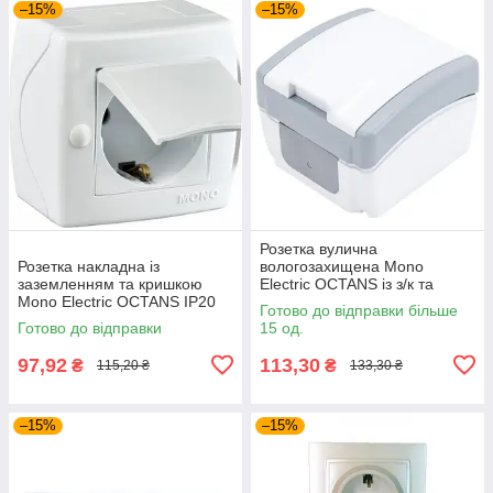
–15%
–15%
Розетка вулична
Розетка накладна із
вологозахищена Mono
заземленням та кришкою
Electric OCTANS із з/к та
Mono Electric OCTANS IP20
кришкою IP54 сіра
Готово до відправки більше
біла
Готово до відправки
15 од.
97,92
113,30
₴
₴
115,20 ₴
133,30 ₴
–15%
–15%