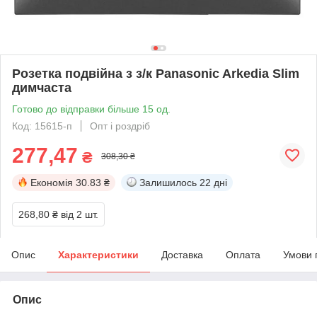
Розетка подвійна з з/к Panasonic Arkedia Slim
димчаста
Готово до відправки більше 15 од.
Код: 15615-п
Опт і роздріб
277,47
₴
308,30 ₴
Економія
30.83 ₴
Залишилось
22 дні
268,80 ₴
від 2 шт.
Опис
Характеристики
Доставка
Оплата
Умови 
Опис