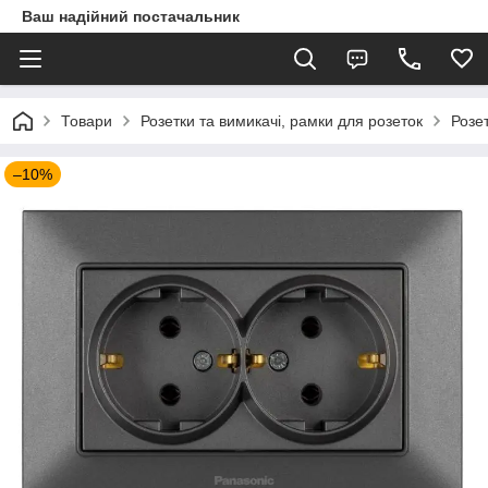
Ваш надійний постачальник
Товари
Розетки та вимикачі, рамки для розеток
Розет
–10%