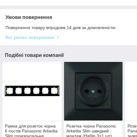
Умови повернення
Повернення товару впродовж 14 днів за домовленістю
Всі умови повернення
Подібні товари компанії
Рамка для розеток чорна
Розетка чорна Panasonic
Розе
6 постів Panasonic Arkedia
Arkedia Slim швидкий
Pana
Slim горизонтальна
монтаж (Набір 3+1 шт)
заз