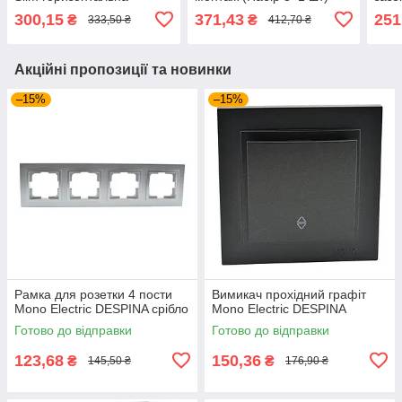
300,15
371,43
251
₴
₴
333,50 ₴
412,70 ₴
Акційні пропозиції та новинки
–15%
–15%
Рамка для розетки 4 пости
Вимикач прохідний графіт
Mono Electric DESPINA срібло
Mono Electric DESPINA
Готово до відправки
Готово до відправки
123,68
150,36
₴
₴
145,50 ₴
176,90 ₴