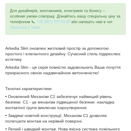
Для дизайнерів, монтажників, електриків та бізнесу –
особливі умови співпраці. Дізнайтесь вашу спеціальну ціну за
телефоном 📞
+38 (067) 375-59-89
або напишіть нам в чат
Написати у Viber
.
Arkedia Slim оновлює житловий простір за допомогою
простого і елегантного дизайну. Сучасний стиль підкреслює
естетику.
Arkedia Slim - ця серія повністю задовольнить Ваше почуття
прекрасного своєю надзвичайною витонченістю/
Технічні характеристики:
• Оновлений Механізм С1 забезпечує найвищий рівень
безпеки. C1 - це механізм підвищеної безпеки: накладка
контактної групи виключає іскроутворення.
• Завдяки новітній конструкції, Механізм С1 дозволяє
полегшити монтаж на нерівній поверхні.
• Легкий і швидкий монтаж. Нова якісна система пожільного