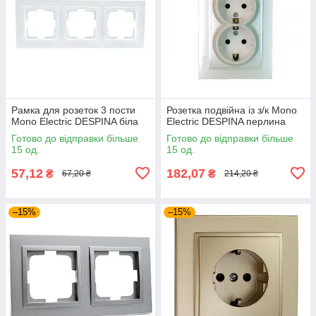
Рамка для розеток 3 пости
Розетка подвійна із з/к Mono
Mono Electric DESPINA біла
Electric DESPINA перлина
Готово до відправки більше
Готово до відправки більше
15 од.
15 од.
57,12
182,07
₴
₴
67,20 ₴
214,20 ₴
–15%
–15%