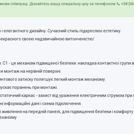
умови співпраці. Дізнайтесь вашу спеціальну ціну за телефоном 📞
+38 (06
 і елегантного дизайну. Сучасний стиль підкреслює естетику.
 прекрасного своєю надзвичайною витонченістю/
 C1 - це механізм підвищеної безпеки: накладка контактної групи 
и монтаж на нерівній поверхні.
винтового затиску полегшує легкий монтаж механізму.
пускає поранень при монтажі.
статичний каркас - захист від ураження електричним струмом при 
і інформаційні дані і схема підключення.
 живлення на передній панелі, для підвищення безпеки і комфорту •
механізму