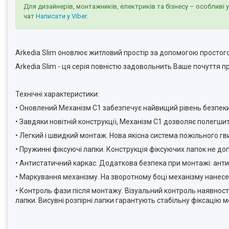
Для дизайнерів, монтажників, електриків та бізнесу – особливі 
чат
Написати у Viber
.
Arkedia Slim оновлює житловий простір за допомогою простого
Arkedia Slim - ця серія повністю задовольнить Ваше почуття
Технічні характеристики:
• Оновлений Механізм С1 забезпечує найвищий рівень безпеки.
• Завдяки новітній конструкції, Механізм С1 дозволяє полегшит
• Легкий і швидкий монтаж. Нова якісна система пожільного г
• Пружинні фіксуючі лапки. Конструкція фіксуючих лапок не до
• Антистатичний каркас. Додаткова безпека при монтажі: анти
• Маркування механізму. На зворотному боці механізму нанесен
• Контроль фази після монтажу. Візуальний контроль наявності
лапки. Висувні розпірні лапки гарантують стабільну фіксацію 