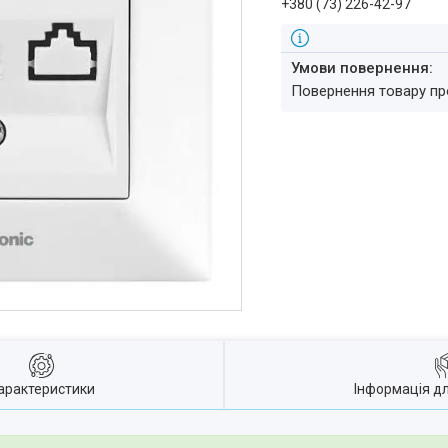
+380 (73) 226-42-97
повернення товару п
арактеристики
Інформація д