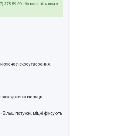
7) 375-59-89
або напишіть нам в
виключає іскроутворення.
пошкодженні ізоляції.
 Більш потужні, міцні фіксують