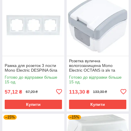
Розетка вулична
Рамка для розеток 3 пости
вологозахищена Mono
Mono Electric DESPINA біла
Electric OCTANS із з/к та
кришкою IP54 сіра
Готово до відправки більше
Готово до відправки більше
15 од.
15 од.
57,12
113,30
₴
₴
67,20 ₴
133,30 ₴
Купити
Купити
–15%
–15%