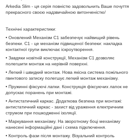
Arkedia Slim - ця серія повністю задовольнить Ваше почуття
прекрасного своєю надзвичайною витонченістю/
Технічні характеристики:
• Оновлений Механізм С1 забезпечує найвищий рівень
безпеки. C1 - це механізм підвищеної безпеки: накладка
контактної групи виключає іскроутворення.
• Завдяки новітній конструкції, Механізм С1 дозволяє
полегшити монтаж на нерівній поверхні.
• Легкий і швидкий монтаж. Нова якісна система пожільного
гвинтового затиску полегшує легкий монтаж механізму.
• Пружинні фіксуючі лапки. Конструкція фіксуючих лапок не
допускає поранень при монтажі.
• Антистатичний каркас. Додаткова безпека при монтажі:
антистатичний каркас - захист від ураження електричним
струмом при пошкодженні ізоляції.
• Маркування механізму. На зворотному боці механізму
нанесені інформаційні дані і схема підключення.
• Контроль фази після монтажу. Візуальний контроль