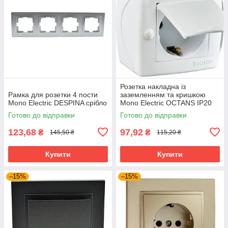
Розетка накладна із
Рамка для розетки 4 пости
заземленням та кришкою
Mono Electric DESPINA срібло
Mono Electric OCTANS IP20
біла
Готово до відправки
Готово до відправки
123,68
97,92
₴
₴
145,50 ₴
115,20 ₴
Купити
Купити
–15%
–15%