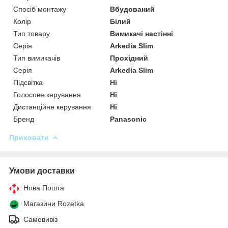
Спосіб монтажу
Вбудований
Колір
Білий
Тип товару
Вимикачі настінні
Серія
Arkedia Slim
Тип вимикачів
Прохідний
Серія
Arkedia Slim
Підсвітка
Ні
Голосове керування
Ні
Дистанційне керування
Ні
Бренд
Panasonic
Приховати
Умови доставки
Нова Пошта
Магазини Rozetka
Самовивіз