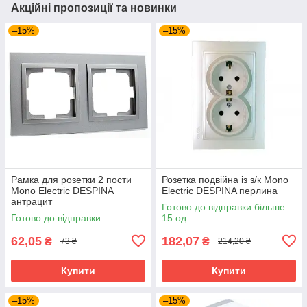
Акційні пропозиції та новинки
–15%
–15%
Рамка для розетки 2 пости
Розетка подвійна із з/к Mono
Mono Electric DESPINA
Electric DESPINA перлина
антрацит
Готово до відправки більше
Готово до відправки
15 од.
62,05
182,07
₴
₴
73 ₴
214,20 ₴
Купити
Купити
–15%
–15%