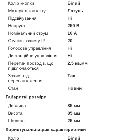
Колір кнопки
Білий
Матеріал контакту
Латунь
Підсвічування
Ні
Напруга
250 В
Номінальний струм
10 А
Ступінь захисту IP
20
Голосове управління
Ні
Дистанційне управління
Ні
Перетин проводів, що
2.5 кв.мм
підключаються
Захист від
Так
перевантаження
Стан
Новий
Габаритні розміри
Довжина
85 мм
Висота
85 мм
Ширина
25 мм
Користувальницькі характеристики
Колір
Білий