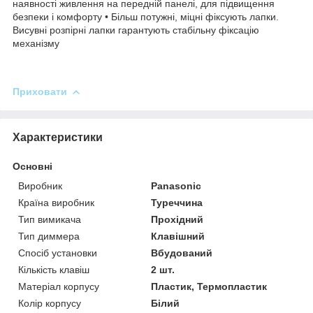
наявності живлення на передній панелі, для підвищення
безпеки і комфорту • Більш потужні, міцні фіксують лапки.
Висувні розпірні лапки гарантують стабільну фіксацію
механізму
Приховати
Характеристики
Основні
Виробник
Panasonic
Країна виробник
Туреччина
Тип вимикача
Прохідний
Тип диммера
Клавішний
Спосіб установки
Вбудований
Кількість клавіш
2 шт.
Матеріал корпусу
Пластик, Термопластик
Колір корпусу
Білий