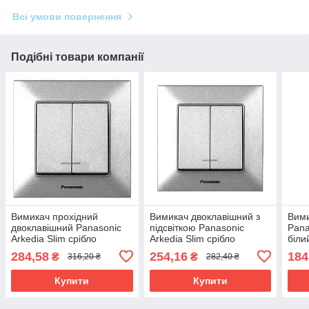
Всі умови повернення
Подібні товари компанії
Вимикач прохідний
Вимикач двоклавішний з
Вими
двоклавішний Panasonic
підсвіткою Panasonic
Pana
Arkedia Slim срібло
Arkedia Slim срібло
біли
284,58
254,16
184
₴
₴
316,20 ₴
282,40 ₴
Купити
Купити