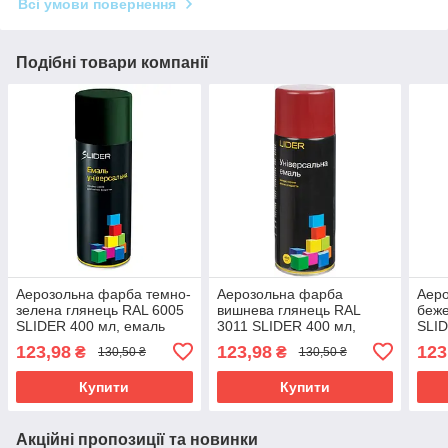
Всі умови повернення
Подібні товари компанії
Аерозольна фарба темно-
Аерозольна фарба
Аер
зелена глянець RAL 6005
вишнева глянець RAL
беже
SLIDER 400 мл, емаль
3011 SLIDER 400 мл,
SLID
фарба у балончику темно-
емаль фарба у балончику
фарб
123,98
123,98
123
₴
₴
130,50 ₴
130,50 ₴
зелена
вишнева
беж
Купити
Купити
Акційні пропозиції та новинки