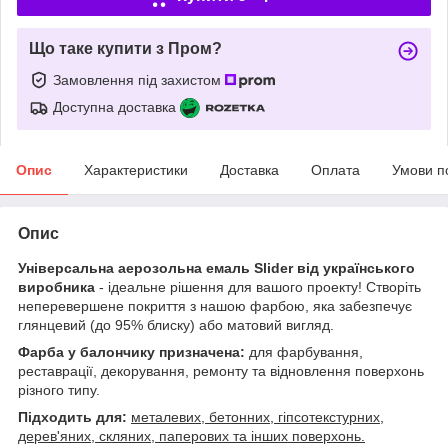
Що таке купити з Пром?
Замовлення під захистом
Доступна доставка
Опис
Характеристики
Доставка
Оплата
Умови п
Опис
Універсальна аерозольна емаль Slider від українського
виробника
- ідеальне рішення для вашого проекту! Створіть
неперевершене покриття з нашою фарбою, яка забезпечує
глянцевий (до 95% блиску) або матовий вигляд.
Фарба у балончику призначена:
для фарбування,
реставрації, декорування, ремонту та відновлення поверхонь
різного типу.
Підходить для:
металевих, бетонних, гіпсотекстурних,
дерев'яних, скляних, паперових та інших поверхонь.