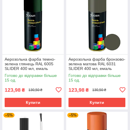
Аерозольна фарба темно-
Аерозольна фарба бронзово-
зелена глянець RAL 6005
зелена матова RAL 6031
SLIDER 400 мл, емаль
SLIDER 400 мл, емаль
фарба у балончику темно-
фарба у балончику
Готово до відправки більше
Готово до відправки більше
зелена
15 од.
15 од.
123,98
123,98
₴
₴
130,50 ₴
130,50 ₴
Купити
Купити
–5%
–5%