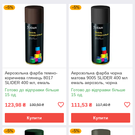
–5%
–5%
Аерозольна фарба темно-
Аерозольна фарба чорна
коричнева глянець 8017
матова 9005 SLIDER 400 мл
SLIDER 400 мл, емаль
емаль аерозоль, чорна
фарба у балончику темно-
фарба у балончику
Готово до відправки більше
Готово до відправки більше
коричнева
15 од.
15 од.
123,98
111,53
₴
₴
130,50 ₴
117,40 ₴
Купити
Купити
–5%
–5%