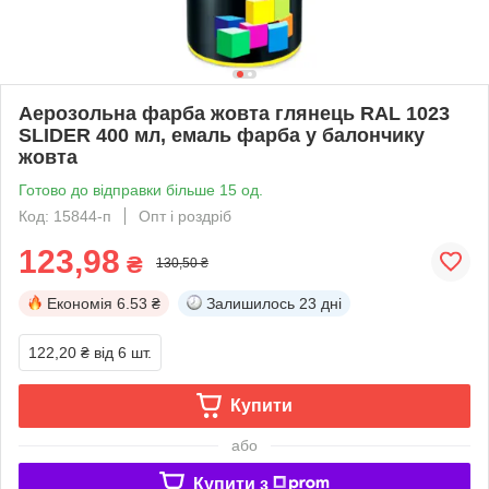
Аерозольна фарба жовта глянець RAL 1023
SLIDER 400 мл, емаль фарба у балончику
жовта
Готово до відправки більше 15 од.
Код: 15844-п
Опт і роздріб
123,98
₴
130,50 ₴
Економія
6.53 ₴
Залишилось
23 дні
122,20 ₴
від 6 шт.
Купити
або
Купити з