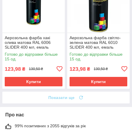
Аерозольна фарба хакі
Аерозольна фарба світло-
олива матова RAL 6006
зелена матова RAL 6010
SLIDER 400 мл, емаль
SLIDER 400 мл, емаль
фарба у балончику хакі
фарба у балончику світло
Готово до відправки більше
Готово до відправки більше
зелена
15 од.
15 од.
123,98
123,98
₴
₴
130,50 ₴
130,50 ₴
Купити
Купити
Показати ще
Про нас
99% позитивних з 2055 відгуків за рік