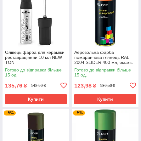
Олівець фарба для кераміки
Аерозольна фарба
реставраційний 10 мл NEW
помаранчева глянець RAL
TON
2004 SLIDER 400 мл, емаль
фарба у балончику
Готово до відправки більше
Готово до відправки більше
помаранчева
15 од.
15 од.
135,76
123,98
₴
₴
142,90 ₴
130,50 ₴
Купити
Купити
–5%
–5%