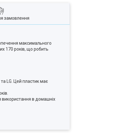
ля замовлення
безпечення максимального
х 170 років, що робить
 та LG. Цей пластик має
ків.
ля використання в домашніх