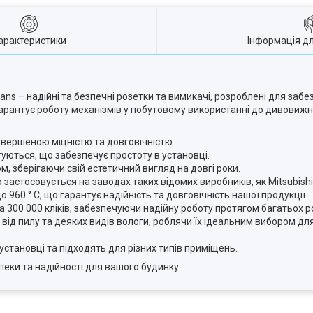
арактеристики
Інформація д
ans – надійні та безпечні розетки та вимикачі, розроблені для за
арантує роботу механізмів у побутовому використанні до дивовижни
евершеною міцністю та довговічністю.
туються, що забезпечує простоту в установці.
ом, зберігаючи свій естетичний вигляд на довгі роки.
астосовується на заводах таких відомих виробників, як Mitsubishi
 960 ° C, що гарантує надійність та довговічність нашої продукції.
а 300 000 кліків, забезпечуючи надійну роботу протягом багатьох ро
 від пилу та деяких видів вологи, роблячи їх ідеальним вибором д
становці та підходять для різних типів приміщень.
пеки та надійності для вашого будинку.