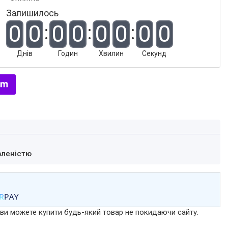
Залишилось
0
0
0
0
0
0
0
0
Днів
Годин
Хвилин
Секунд
вленістю
р ви можете купити будь-який товар не покидаючи сайту.