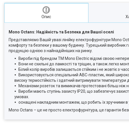
Опис
Х
Mono Octans: Надійність та Безпека для Вашої оселі
Представляємо Вашій увазі лінійку електрофурнітури Mono Oct
комфорту та безпеки у вашому будинку. Турецький виробник г
продукцію однією з найнадійніших на ринку.
Вироби під брендом TM Mono Electric відомі своєю непер
Вони не схильні до ламкості та тріщин, а також легко мон
Білий колір виробів залишається стійким і не жовтіє з час
Використовується спеціальний АВС-пластик, який широко з
високу термостійкість і здатний витримувати температури до
Механізми розеток та вимикачів протестовані більш ніж н
Вироби мають ступінь захисту IP20, що забезпечує захист
умовах.
оснащені накладним монтажем, що робить їх зручними в у
Mono Octans – це не просто електрофурнітура, це гарантія без