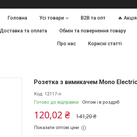
Головна
Усі товари
B2B та опт
🔥 Акція
Доставка та оплата
Обмін та повернення товару
Про нас
Корисні статті
Розетка з вимикачем Mono Electric
Код:
12117-п
Готово до відправки
Оптом і в роздріб
120,02 ₴
141,20 ₴
Показати оптові ціни