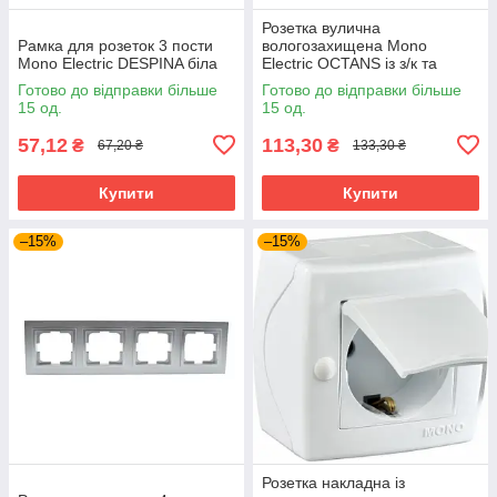
Розетка вулична
Рамка для розеток 3 пости
вологозахищена Mono
Mono Electric DESPINA біла
Electric OCTANS із з/к та
кришкою IP54 сіра
Готово до відправки більше
Готово до відправки більше
15 од.
15 од.
57,12
113,30
₴
₴
67,20 ₴
133,30 ₴
Купити
Купити
–15%
–15%
Розетка накладна із