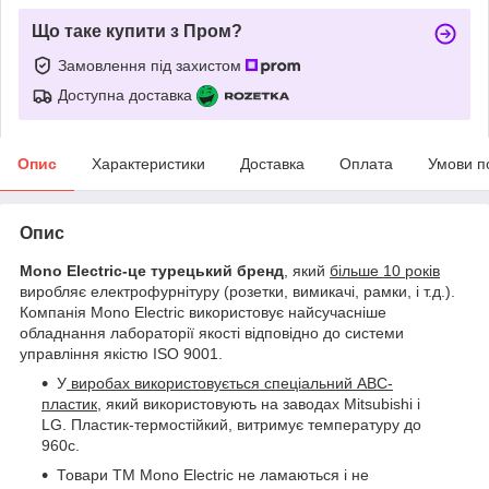
Що таке купити з Пром?
Замовлення під захистом
Доступна доставка
Опис
Характеристики
Доставка
Оплата
Умови п
Опис
Mono Electric-це турецький бренд
, який
більше 10 років
виробляє електрофурнітуру (розетки, вимикачі, рамки, і т.д.).
Компанія Mono Electric використовує найсучасніше
обладнання лабораторії якості відповідно до системи
управління якістю ISO 9001.
У
виробах використовується спеціальний АВС-
пластик,
який використовують на заводах Mitsubishi і
LG. Пластик-термостійкий, витримує температуру до
960с.
Товари ТМ Mono Electric не ламаються і не