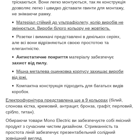
тріскаються. Вони легко монтуються, так як конструкція
дозволяє легко і швидко діставати гвинти для монтажу,
не знімаючи рамку.
Матеріал стійкий до ультрафіолету, колір виробів не
змінюється. Вироби білого кольору не жовтіють.
Розетки і вимикачі представлені в декількох серіях,
але всі вони відрізняються своєю простотою та
елегантністю.
Антистатичне покриття
матеріалу забезпечує
захист від пилу.
Міцна металева оцинковка корпусу захищає вироби
від іржі.
Компактна конструкція підходить для багатьох видів
коробок.
Електрофурнітура представлена ще в 9 кольорах
(білий,
слонова кістка, кремовий, антрацит, бронза, графіт, перловий,
срібло, титан).
Обираючи товари Mono Electric ви забезпечуєте собі якісний
продукт з сучасним чистим дизайном. Стриманність та
простота ліній забезпечує презентабельний солідний
зовнішний вигляд.