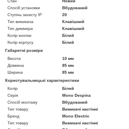
Стан
Новий
Спосіб установки
Вбудований
Ступінь захисту IP
20
Тип вимикача
Клавішний
Тип диммера
Клавішний
Колір кнопки
Білий
Колір корпусу
Білий
Габаритні розміри
Висота
10 мм
Довжина
85 мм
Ширина
85 мм
Користувальницькі характеристики
Колір
Білий
Серія
Mono Despina
Спосіб монтажу
Вбудований
Тип товару
Вимикачі настінні
Бренд
Mono Electric
Тип товару
Вимикачі настінні