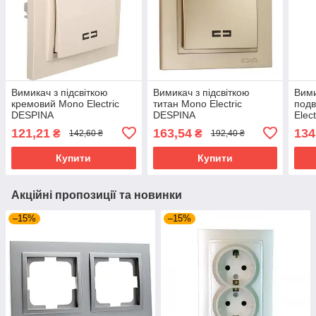
Вимикач з підсвіткою
Вимикач з підсвіткою
Вими
кремовий Mono Electric
титан Mono Electric
подв
DESPINA
DESPINA
Elec
121,21
163,54
134
₴
₴
142,60 ₴
192,40 ₴
Купити
Купити
Акційні пропозиції та новинки
–15%
–15%