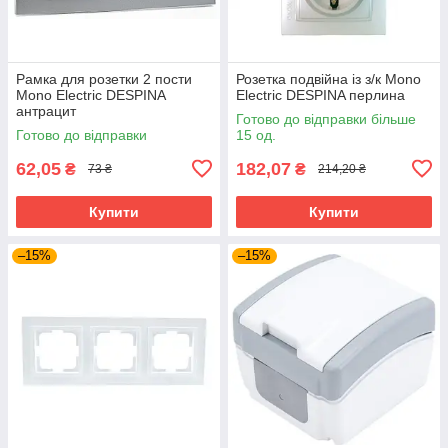
Рамка для розетки 2 пости
Розетка подвійна із з/к Mono
Mono Electric DESPINA
Electric DESPINA перлина
антрацит
Готово до відправки більше
Готово до відправки
15 од.
62,05
182,07
₴
₴
73 ₴
214,20 ₴
Купити
Купити
–15%
–15%