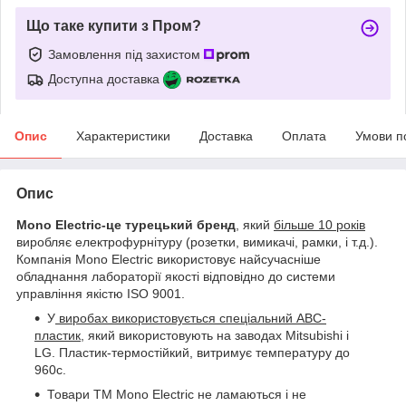
Що таке купити з Пром?
Замовлення під захистом
Доступна доставка
Опис
Характеристики
Доставка
Оплата
Умови п
Опис
Mono Electric-це турецький бренд
, який
більше 10 років
виробляє електрофурнітуру (розетки, вимикачі, рамки, і т.д.).
Компанія Mono Electric використовує найсучасніше
обладнання лабораторії якості відповідно до системи
управління якістю ISO 9001.
У
виробах використовується спеціальний АВС-
пластик,
який використовують на заводах Mitsubishi і
LG. Пластик-термостійкий, витримує температуру до
960с.
Товари ТМ Mono Electric не ламаються і не