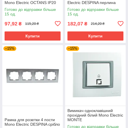
Mono Electric OCTANS IP20
Electric DESPINA перлина
біла
Готово до відправки більше
Готово до відправки більше
15 од.
15 од.
97,92
182,07
₴
₴
115,20 ₴
214,20 ₴
Купити
Купити
–15%
–15%
Вимикач одноклавішний
прохідний білий Mono Electric
Рамка для розетки 4 пости
MONTE
Mono Electric DESPINA срібло
Готово до відправки більше