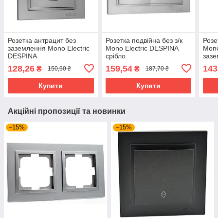
Розетка антрацит без
Розетка подвійна без з/к
Розе
заземлення Mono Electric
Mono Electric DESPINA
Mono
DESPINA
срібло
заз
128,26
159,54
143
₴
₴
150,90 ₴
187,70 ₴
Купити
Купити
Акційні пропозиції та новинки
–15%
–15%