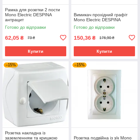
Рамка для розетки 2 пости
Mono Electric DESPINA
Вимикач прохідний графіт
антрацит
Mono Electric DESPINA
Готово до відправки
Готово до відправки
62,05
150,36
₴
₴
73 ₴
176,90 ₴
Купити
Купити
–15%
–15%
Розетка накладна із
заземленням та кришкою
Розетка подвійна із з/к Mono