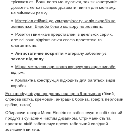
тріскаються. Вони легко монтуються, так як конструкція
дозволяє легко і швидко діставати гвинти для монтажу,
не знімаючи рамку.
Матеріал стійкий до ультрафіолету, колір виробів не
змінюється. Вироби білого кольору не жовтіють.
Розетки і вимикачі представлені в декількох серіях,
але всі вони відрізняються своєю простотою та
елегантністю.
Антистатичне покриття
матеріалу забезпечує
захист від пилу.
Міцна металева оцинковка корпусу захищає вироби
від іржі.
Компактна конструкція підходить для багатьох видів
коробок.
Електрофурнітура представлена ще в 9 кольорах
(білий,
слонова кістка, кремовий, антрацит, бронза, графіт, перловий,
срібло, титан).
Обираючи товари Mono Electric ви забезпечуєте собі якісний
продукт з сучасним чистим дизайном. Стриманність та
простота ліній забезпечує презентабельний солідний
зовнішний вигляд.