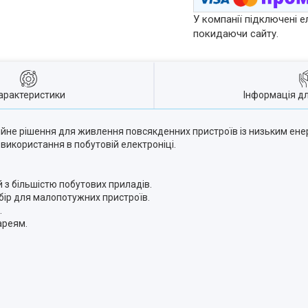
У компанії підключені е
покидаючи сайту.
арактеристики
Інформація д
ійне рішення для живлення повсякденних пристроїв із низьким ен
 використання в побутовій електроніці.
 з більшістю побутових приладів.
ір для малопотужних пристроїв.
.
ареям.