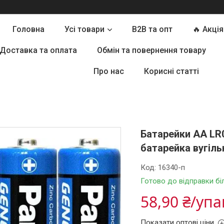
Головна
Усі товари
B2B та опт
🔥 Акція
Доставка та оплата
Обмін та повернення товару
Про нас
Корисні статті
Батарейки АА LR
батарейка вугіль
Код:
16340-п
Готово до відправки бі
58,90 ₴/уп
Показати оптові ціни