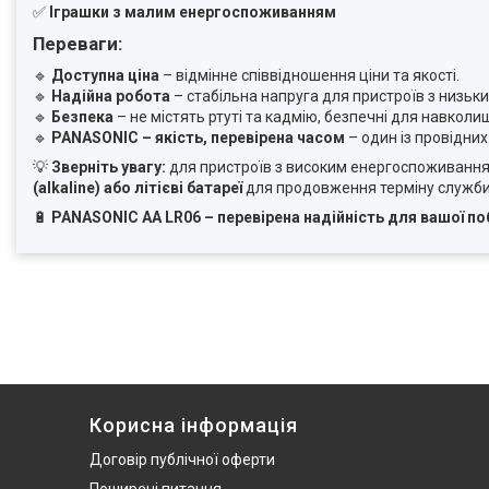
✅
Іграшки з малим енергоспоживанням
Переваги:
🔹
Доступна ціна
– відмінне співвідношення ціни та якості.
🔹
Надійна робота
– стабільна напруга для пристроїв з низь
🔹
Безпека
– не містять ртуті та кадмію, безпечні для навкол
🔹
PANASONIC – якість, перевірена часом
– один із провідни
💡
Зверніть увагу:
для пристроїв з високим енергоспоживанням
(alkaline) або літієві батареї
для продовження терміну служби
🔋
PANASONIC AA LR06 – перевірена надійність для вашої поб
Корисна інформація
Договір публічної оферти