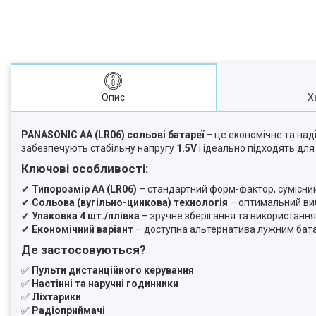
Опис
Х
PANASONIC AA (LR06) сольові батареї
– це економічне та над
забезпечують стабільну напругу
1.5V
і ідеально підходять для
Ключові особливості:
✔
Типорозмір AA (LR06)
– стандартний форм-фактор, сумісний
✔
Сольова (вугільно-цинкова) технологія
– оптимальний виб
✔
Упаковка 4 шт./плівка
– зручне зберігання та використання
✔
Економічний варіант
– доступна альтернатива лужним бат
Де застосовуються?
✅
Пульти дистанційного керування
✅
Настінні та наручні годинники
✅
Ліхтарики
✅
Радіоприймачі