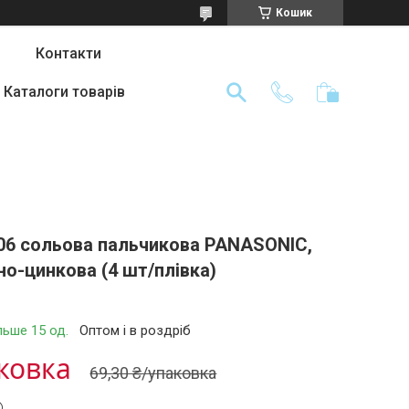
Кошик
Контакти
Каталоги товарів
06 сольова пальчикова PANASONIC,
но-цинкова (4 шт/плівка)
льше 15 од.
Оптом і в роздріб
аковка
69,30 ₴/упаковка