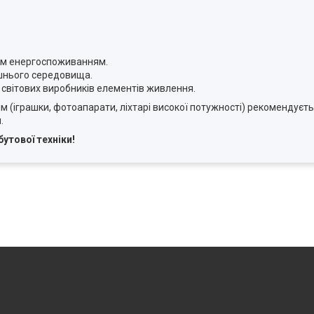
ким енергоспоживанням.
ишнього середовища.
х світових виробників елементів живлення.
 (іграшки, фотоапарати, ліхтарі високої потужності) рекомендує
.
утової техніки!