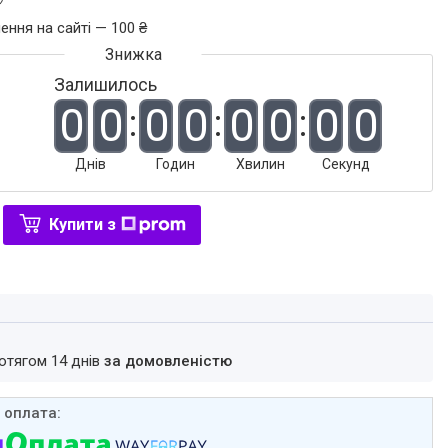
ення на сайті — 100 ₴
Залишилось
0
0
0
0
0
0
0
0
Днів
Годин
Хвилин
Секунд
Купити з
ротягом 14 днів
за домовленістю