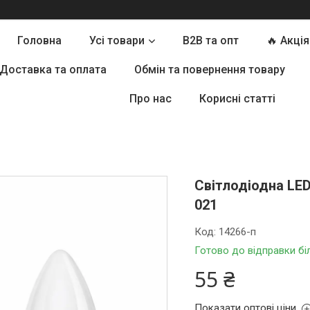
Головна
Усі товари
B2B та опт
🔥 Акція
Доставка та оплата
Обмін та повернення товару
Про нас
Корисні статті
Світлодіодна LE
021
Код:
14266-п
Готово до відправки бі
55 ₴
Показати оптові ціни