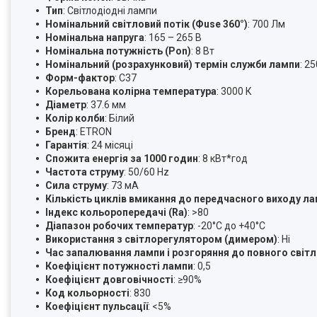
Тип
: Світлодіодні лампи
Номінальний світловий потік (Фuse 360°)
: 700 Лм
Номінальна напруга
: 165 – 265 В
Номінальна потужність (Pon)
: 8 Вт
Номінальний (розрахунковий) термін служби лампи
: 2
Форм-фактор
: C37
Корельована колірна температура
: 3000 К
Діаметр
: 37.6 мм
Колір колби
: Білий
Бренд
: ETRON
Гарантія
: 24 місяці
Спожита енергія за 1000 годин
: 8 кВт*год
Частота струму
: 50/60 Hz
Сила струму
: 73 мА
Кількість циклів вмикання до передчасного виходу ла
Індекс кольоропередачі (Ra)
: >80
Діапазон робочих температур
: -20°C до +40°C
Використання з світлорегулятором (димером)
: Ні
Час запалювання лампи і розгоряння до повного світ
Коефіцієнт потужності лампи
: 0,5
Коефіцієнт довговічності
: ≥90%
Код кольорності
: 830
Коефіцієнт пульсації
: <5%