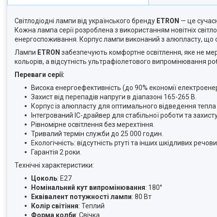
Світлодіодні лампи від українського бренду
ETRON
— це сучасн
Кожна лампа серії розроблена з використанням новітніх світло
енергоспоживання. Корпус лампи виконаний з алюпласту, що с
Лампи
ETRON
забезпечують комфортне освітлення, яке не мер
кольорів, а відсутність ультрафіолетового випромінювання ро
Переваги серії:
Висока енергоефективність (до 90% економії електроенерг
Захист від перепадів напруги в діапазоні 165-265 В.
Корпус із алюпласту для оптимального відведення тепла 
Інтегрований ІС-драйвер для стабільної роботи та захисту
Рівномірне освітлення без мерехтіння.
Тривалий термін служби до 25 000 годин.
Екологічність: відсутність ртуті та інших шкідливих речови
Гарантія 2 роки.
Технічні характеристики:
Цоколь
: E27
Номінальний кут випромінювання
: 180°
Еквівалент потужності лампи
: 80 Вт
Колір світіння
: Теплий
Форма колби
: Свічка