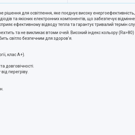
е рішення для освітлення, яке поєднує високу енергоефективність, н
діодів та якісних електронних компонентів, що забезпечує відмінне
прияє ефективному відводу тепла та гарантує тривалий термін сл
ехтить та не викликає втоми очей. Високий індекс кольору (Ra>80
бить світло безпечним для здоров'я.
ії, клас A+).
та довговічності.
 від перегріву.
н.