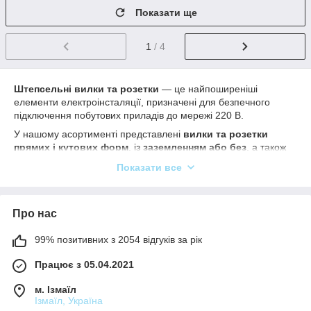
Показати ще
1
/ 4
Штепсельні вилки та розетки
— це найпоширеніші
елементи електроінсталяції, призначені для безпечного
підключення побутових приладів до мережі 220 В.
У нашому асортименті представлені
вилки та розетки
прямих і кутових форм
, із
заземленням або без
, а також
ультратонкі моделі
для зручного монтажу у важкодоступних
Показати все
місцях. Вироби виготовлені з
якісного пластику або
каучуку
, що забезпечує стійкість до нагрівання й тривалий
термін служби.
Про нас
Продукція брендів
VIKO, Mono Electric, Svittex, Neomax,
LXL
поєднує сучасний дизайн, безпечну конструкцію та
99% позитивних з 2054 відгуків за рік
доступну ціну.
У нас можна
купити штепсельні вилки та розетки
для
Працює з 05.04.2021
дому, офісу чи виробництва з гарантією якості та швидкою
м. Ізмаїл
доставкою по Україні.
Ізмаїл, Україна