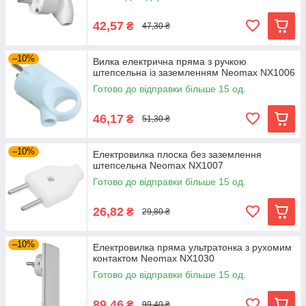
42,57
₴
47,30 ₴
–10%
Вилка електрична пряма з ручкою
штепсельна із заземленням Neomax NX1006
Готово до відправки більше 15 од.
46,17
₴
51,30 ₴
–10%
Електровилка плоска без заземлення
штепсельна Neomax NX1007
Готово до відправки більше 15 од.
26,82
₴
29,80 ₴
–10%
Електровилка пряма ультратонка з рухомим
контактом Neomax NX1030
Готово до відправки більше 15 од.
89,46
₴
99,40 ₴