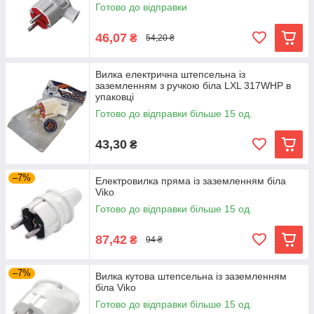
Готово до відправки
46,07
₴
54,20 ₴
Вилка електрична штепсельна із
заземленням з ручкою біла LXL 317WHP в
упаковці
Готово до відправки більше 15 од.
43,30
₴
–7%
Електровилка пряма із заземленням біла
Viko
Готово до відправки більше 15 од.
87,42
₴
94 ₴
–7%
Вилка кутова штепсельна із заземленням
біла Viko
Готово до відправки більше 15 од.