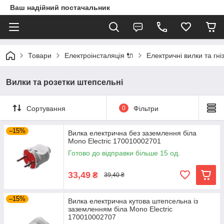
Ваш надійний постачальник
Товари
Електроінсталяція 🔌
Електричні вилки та гні
Вилки та розетки штепсельні
Сортування
0
Фільтри
–15%
Вилка електрична без заземлення біла
Mono Electric 170010002701
Готово до відправки більше 15 од.
33,49
₴
39,40 ₴
–15%
Вилка електрична кутова штепсельна із
заземленням біла Mono Electric
170010002707