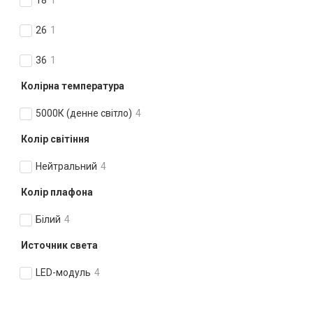
18
1
26
1
36
1
Колірна температура
5000К (денне світло)
4
Колір світіння
Нейтральний
4
Колір плафона
Білий
4
Источник света
LED-модуль
4