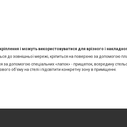
кріплення і можуть використовуватися для врізного і накладно
ться до зовнішньої мережі, кріпиться на поверхню за допомогою пла
я за допомогою спеціальних «лапок» - прищепок, всередину стельов
ого об'єму на стелі і підсвітити конкретну зону в приміщенні.