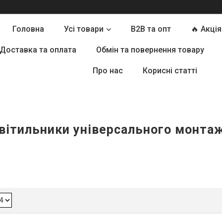
Головна
Усі товари
B2B та опт
🔥 Акція
Доставка та оплата
Обмін та повернення товару
Про нас
Корисні статті
вітильники універсального монта