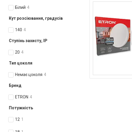
Білий
4
Кут розсіювання, градусів
140
4
Ступінь захисту, IP
20
4
Тип цоколя
Немає цоколя
4
Бренд
ETRON
4
Потужність
12
1