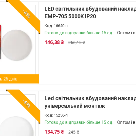
LED світильник вбудований наклад
–45%
EMP-705 5000K ІР20
16640-п
Готово до відправки більше 15 од.
Оптом і в
146,38 ₴
266,15 ₴
 26 днів
Led світильник вбудований накла
–45%
універсальний монтаж
15256-п
Готово до відправки більше 15 од.
Оптом і в
134,75 ₴
245 ₴