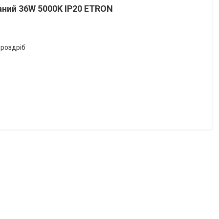
аний 36W 5000K ІР20 ETRON
 роздріб