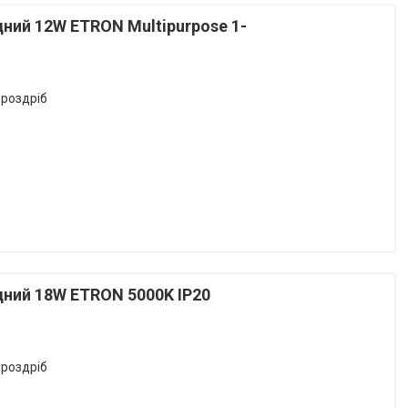
ний 12W ETRON Multipurpose 1-
 роздріб
дний 18W ETRON 5000K ІР20
 роздріб