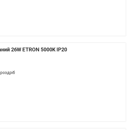
аний 26W ETRON 5000K ІР20
 роздріб